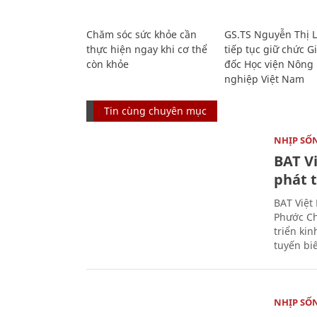
Chăm sóc sức khỏe cần
GS.TS Nguyễn Thị 
thực hiện ngay khi cơ thể
tiếp tục giữ chức 
còn khỏe
đốc Học viện Nông
nghiệp Việt Nam
Tin cùng chuyên mục
NHỊP SỐ
BAT V
phát t
BAT Việt
Phước Ch
triển ki
tuyến bi
NHỊP SỐ