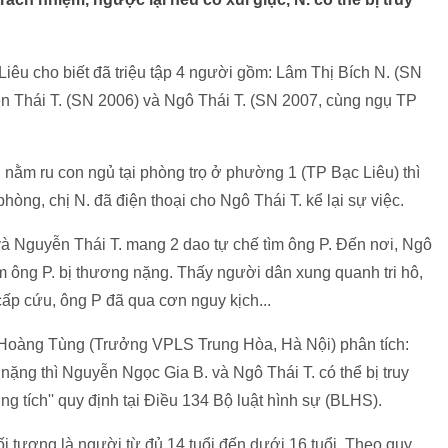
êu cho biết đã triệu tập 4 người gồm: Lâm Thị Bích N. (SN
n Thái T. (SN 2006) và Ngô Thái T. (SN 2007, cùng ngụ TP
g nằm ru con ngủ tại phòng trọ ở phường 1 (TP Bạc Liêu) thì
hòng, chị N. đã điện thoại cho Ngô Thái T. kể lại sự việc.
và Nguyễn Thái T. mang 2 dao tự chế tìm ông P. Đến nơi, Ngô
 ông P. bị thương nặng. Thấy người dân xung quanh tri hô,
cấp cứu, ông P đã qua cơn nguy kịch...
ư Hoàng Tùng (Trưởng VPLS Trung Hòa, Hà Nội) phân tích:
nặng thì Nguyễn Ngọc Gia B. và Ngô Thái T. có thể bị truy
ng tích'' quy định tại Điều 134 Bộ luật hình sự (BLHS).
 tượng là người từ đủ 14 tuổi đến dưới 16 tuổi. Theo quy