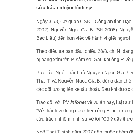
cứu trách nhiệm hình sự
Ngày 31/8, Cơ quan CSĐT Công an tỉnh Bạc Li
2002), Nguyễn Ngọc Gia B. (SN 2008), Nguyễ
Bạc Liêu) đến làm việc về hành vi giết người.
Theo điều tra ban đầu, chiều 28/8, chị N. đan
bị hàng xóm tên P. sàm sỡ. Sau khi ông P. về p
Bực tức, Ngô Thái T. rủ Nguyễn Ngọc Gia B. 
Thái T. và Nguyễn Ngọc Gia B. dùng dao chém
các đối tượng lên xe tẩu thoát. Sau khi được 
Trao đổi với PV
Infonet
về vụ án này, luật s
“Với hành vi dùng dao chém ông P. bị thương 
cứu trách nhiệm hình sự về tội ''Cố ý gây thươ
Ngô Thái T. sinh năm 2007 nên thuộc nhóm đối