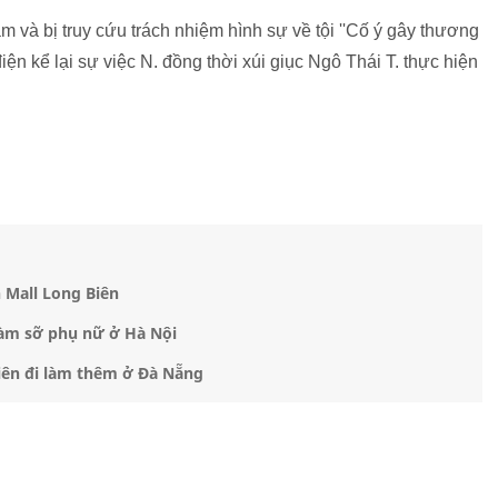
m và bị truy cứu trách nhiệm hình sự về tội ''Cố ý gây thương
iện kể lại sự việc N. đồng thời xúi giục Ngô Thái T. thực hiện
n Mall Long Biên
sàm sỡ phụ nữ ở Hà Nội
viên đi làm thêm ở Đà Nẵng