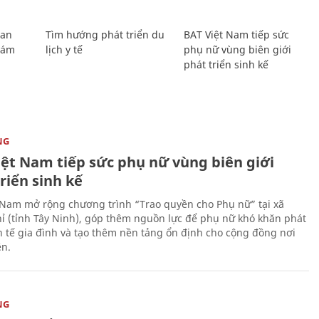
Lan
Tìm hướng phát triển du
BAT Việt Nam tiếp sức
Giám
lịch y tế
phụ nữ vùng biên giới
phát triển sinh kế
NG
iệt Nam tiếp sức phụ nữ vùng biên giới
riển sinh kế
 Nam mở rộng chương trình “Trao quyền cho Phụ nữ” tại xã
ỉ (tỉnh Tây Ninh), góp thêm nguồn lực để phụ nữ khó khăn phát
nh tế gia đình và tạo thêm nền tảng ổn định cho cộng đồng nơi
ên.
NG