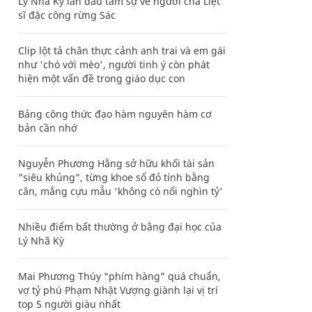
Lý Nhã Kỳ lần đầu tâm sự về người cha Liệt
sĩ đặc công rừng Sác
Clip lột tả chân thực cảnh anh trai và em gái
như 'chó với mèo', người tinh ý còn phát
hiện một vấn đề trong giáo dục con
Bảng công thức đạo hàm nguyên hàm cơ
bản cần nhớ
Nguyễn Phương Hằng sở hữu khối tài sản
"siêu khủng", từng khoe sổ đỏ tính bằng
cân, mắng cựu mẫu 'không có nổi nghìn tỷ'
Nhiều điểm bất thường ở bằng đại học của
Lý Nhã Kỳ
Mai Phương Thúy "phím hàng" quá chuẩn,
vợ tỷ phú Phạm Nhật Vượng giành lại vị trí
top 5 người giàu nhất