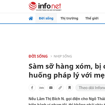
Đời sống
Thị trường
Thế giới
ĐỜI SỐNG
NHỊP SỐNG
Sàm sỡ hàng xóm, bị 
huống pháp lý với mẹ
Nếu Lâm Thị Bích N. gọi điện cho Ngô Thái 
hiện hành vi phạm tội, thì không phải chịu t