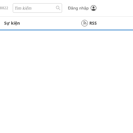
18822
Đăng nhập
Sự kiện
RSS