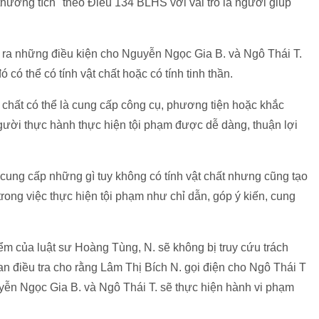
 thương tích'' theo Điều 134 BLHS với vai trò là người giúp
o ra những điều kiện cho Nguyễn Ngọc Gia B. và Ngô Thái T.
 có thể có tính vật chất hoặc có tính tinh thần.
t chất có thể là cung cấp công cụ, phương tiện hoặc khắc
gười thực hành thực hiện tội phạm được dễ dàng, thuận lợi
 cung cấp những gì tuy không có tính vật chất nhưng cũng tạo
rong việc thực hiện tội phạm như chỉ dẫn, góp ý kiến, cung
m của luật sư Hoàng Tùng, N. sẽ không bị truy cứu trách
n điều tra cho rằng Lâm Thị Bích N. gọi điện cho Ngô Thái T
guyễn Ngọc Gia B. và Ngô Thái T. sẽ thực hiện hành vi phạm