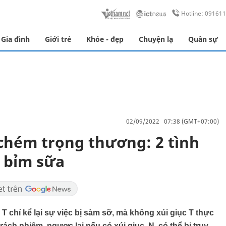
Hotline: 09161
Gia đình
Giới trẻ
Khỏe - đẹp
Chuyện lạ
Quân sự
02/09/2022 07:38 (GMT+07:00)
chém trọng thương: 2 tình
 bỉm sữa
T chỉ kể lại sự việc bị sàm sỡ, mà không xúi giục T thực
rách nhiệm, ngược lại nếu có xúi giục, N. có thể bị truy