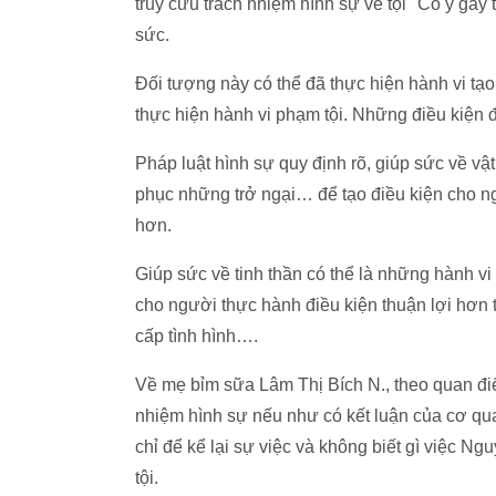
truy cứu trách nhiệm hình sự về tội ''Cố ý gây
sức.
Đối tượng này có thể đã thực hiện hành vi tạ
thực hiện hành vi phạm tội. Những điều kiện đó
Pháp luật hình sự quy định rõ, giúp sức về vậ
phục những trở ngại… để tạo điều kiện cho n
hơn.
Giúp sức về tinh thần có thể là những hành vi
cho người thực hành điều kiện thuận lợi hơn t
cấp tình hình….
Về mẹ bỉm sữa Lâm Thị Bích N., theo quan điể
nhiệm hình sự nếu như có kết luận của cơ qua
chỉ để kể lại sự việc và không biết gì việc N
tội.