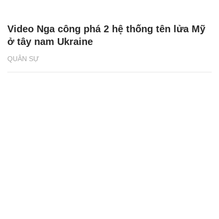
Video Nga công phá 2 hệ thống tên lửa Mỹ
ở tây nam Ukraine
QUÂN SỰ