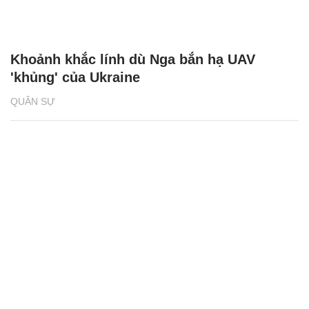
Khoảnh khắc lính dù Nga bắn hạ UAV
'khủng' của Ukraine
QUÂN SỰ