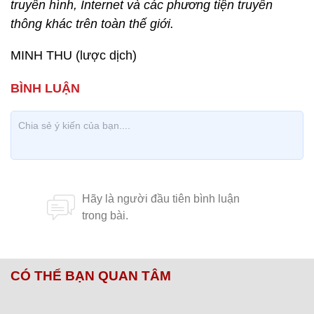
Các nhóm tình nguyện được tham gia khóa huấn
luyện đường dài.
Nội dung được thực hiện qua thảm khảo nguồn tin
Reuters (Anh), một trong những hãng tin lớn nhất
thế giới. Reuters cung cấp bài viết, hình ảnh, đồ họa
và video cho rất nhiều tờ báo, đài phát thanh, đài
truyền hình, Internet và các phương tiện truyền
thông khác trên toàn thế giới.
MINH THU (lược dịch)