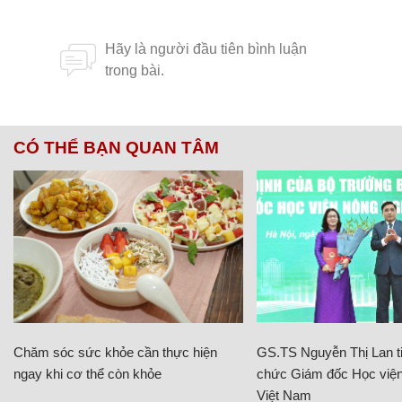
CÓ THỂ BẠN QUAN TÂM
Chăm sóc sức khỏe cần thực hiện
GS.TS Nguyễn Thị Lan ti
ngay khi cơ thể còn khỏe
chức Giám đốc Học viện
Việt Nam