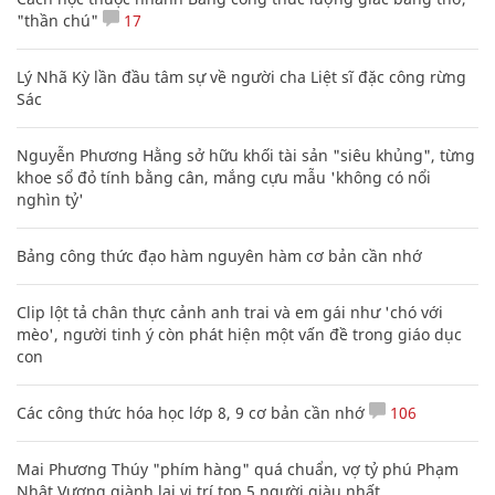
"thần chú"
17
Lý Nhã Kỳ lần đầu tâm sự về người cha Liệt sĩ đặc công rừng
Sác
Nguyễn Phương Hằng sở hữu khối tài sản "siêu khủng", từng
khoe sổ đỏ tính bằng cân, mắng cựu mẫu 'không có nổi
nghìn tỷ'
Bảng công thức đạo hàm nguyên hàm cơ bản cần nhớ
Clip lột tả chân thực cảnh anh trai và em gái như 'chó với
mèo', người tinh ý còn phát hiện một vấn đề trong giáo dục
con
Các công thức hóa học lớp 8, 9 cơ bản cần nhớ
106
Mai Phương Thúy "phím hàng" quá chuẩn, vợ tỷ phú Phạm
Nhật Vượng giành lại vị trí top 5 người giàu nhất