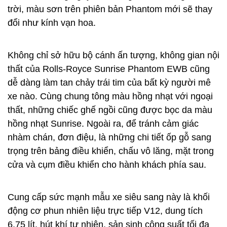
trời, màu sơn trên phiên bản Phantom mới sẽ thay
đổi như kính vạn hoa.
Không chỉ sở hữu bộ cánh ấn tượng, không gian nội
thất của Rolls-Royce Sunrise Phantom EWB cũng
dễ dàng làm tan chảy trái tim của bất kỳ người mê
xe nào. Cùng chung tông màu hồng nhạt với ngoại
thất, những chiếc ghế ngồi cũng được bọc da màu
hồng nhạt Sunrise. Ngoài ra, để tránh cảm giác
nhàm chán, đơn điệu, là những chi tiết ốp gỗ sang
trọng trên bảng điều khiển, chấu vô lăng, mặt trong
cửa và cụm điều khiển cho hành khách phía sau.
Cung cấp sức mạnh mẫu xe siêu sang này là khối
động cơ phun nhiên liệu trực tiếp V12, dung tích
6,75 lít, hút khí tự nhiên, sản sinh công suất tối đa