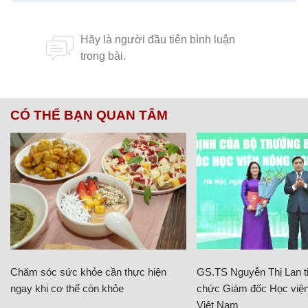
CÓ THỂ BẠN QUAN TÂM
Chăm sóc sức khỏe cần thực hiện
GS.TS Nguyễn Thị Lan ti
ngay khi cơ thể còn khỏe
chức Giám đốc Học viện
Việt Nam