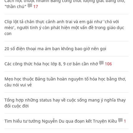
Cách học thuộc nhanh Bảng công thức lượng giác bằng thơ,
"thần chú"
17
Clip lột tả chân thực cảnh anh trai và em gái như 'chó với
mèo', người tinh ý còn phát hiện một vấn đề trong giáo dục
con
20 số điện thoại ma ám bạn không bao giờ nên gọi
Các công thức hóa học lớp 8, 9 cơ bản cần nhớ
106
Mẹo học thuộc Bảng tuần hoàn nguyên tố hóa học bằng thơ,
câu nói vui vẻ
Tổng hợp những status hay về cuộc sống mang ý nghĩa thay
đổi cuộc đời
Tìm hiểu tư tưởng Nguyễn Du qua đoạn kết Truyện Kiều
1