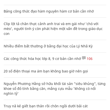
Bảng công thức đạo hàm nguyên hàm cơ bản cần nhớ
Clip lột tả chân thực cảnh anh trai và em gái như 'chó với
mèo', người tinh ý còn phát hiện một vấn đề trong giáo dục
con
Nhiều điểm bất thường ở bằng đại học của Lý Nhã Kỳ
Các công thức hóa học lớp 8, 9 cơ bản cần nhớ
106
20 số điện thoại ma ám bạn không bao giờ nên gọi
Nguyễn Phương Hằng sở hữu khối tài sản "siêu khủng", từng
khoe sổ đỏ tính bằng cân, mắng cựu mẫu 'không có nổi
nghìn tỷ'
Truy nã kẻ giết bạn thân rồi chôn ngồi dưới bãi cát