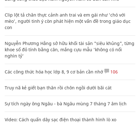
Clip lột tả chân thực cảnh anh trai và em gái như 'chó với
mèo', người tinh ý còn phát hiện một vấn đề trong giáo dục
con
Nguyễn Phương Hằng sở hữu khối tài sản "siêu khủng", từng
khoe sổ đỏ tính bằng cân, mắng cựu mẫu 'không có nổi
nghìn tỷ'
Các công thức hóa học lớp 8, 9 cơ bản cần nhớ
106
Truy nã kẻ giết bạn thân rồi chôn ngồi dưới bãi cát
Sự tích ngày ông Ngâu - bà Ngâu mùng 7 tháng 7 âm lịch
Video: Cách quấn dây sạc điện thoại thành hình lò xo