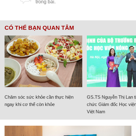
CÓ THỂ BẠN QUAN TÂM
Chăm sóc sức khỏe cần thực hiện
GS.TS Nguyễn Thị Lan ti
ngay khi cơ thể còn khỏe
chức Giám đốc Học viện
Việt Nam