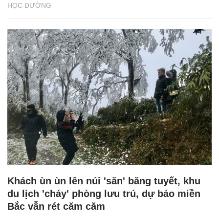
HỌC ĐƯỜNG
Khách ùn ùn lên núi 'săn' băng tuyết, khu
du lịch 'cháy' phòng lưu trú, dự báo miền
Bắc vẫn rét căm căm