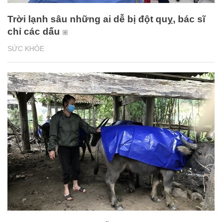
Trời lạnh sâu những ai dễ bị đột quỵ, bác sĩ
chỉ các dấu
SỨC KHỎE