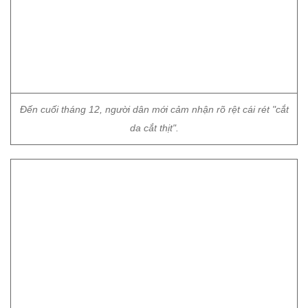
Các em nhỏ được bố mẹ chùm kín mít khi phải ra đường để
hạn chế ảnh hưởng xấu đến sức khỏe.