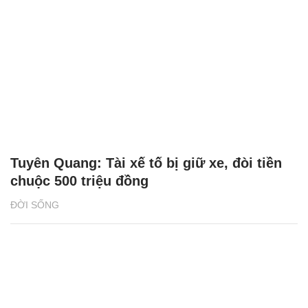
ĐỜI SỐNG
2 giải đấu Taekwondo kịch tính trong tuần
lễ thể thao của CJ K Festa 2025