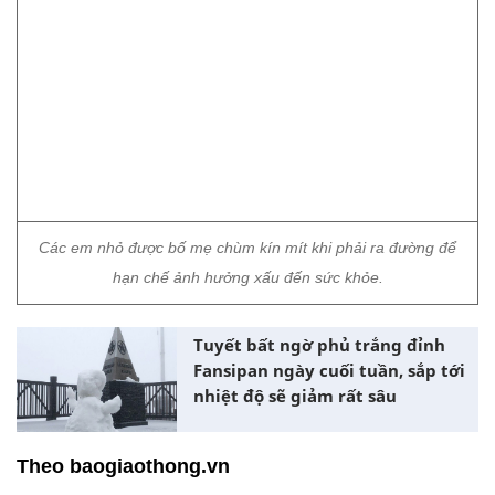
Tuyết bất ngờ phủ trắng đỉnh
Fansipan ngày cuối tuần, sắp tới
nhiệt độ sẽ giảm rất sâu
Theo baogiaothong.vn
Miền Bắc rét đậm từ đêm nay, vùng núi cao 0 độ C
Hình ảnh đêm Noel 'đặc biệt' ở Hà Nội, an ninh thắt
chặt quanh Nhà thờ Lớn
Vừa xảy ra rung chấn động đất ở Hà Nội, người
dân ở chung cư thấy chóng mặt
Chủ đề:
Hà Nội
chống rét
rét đậm
rét