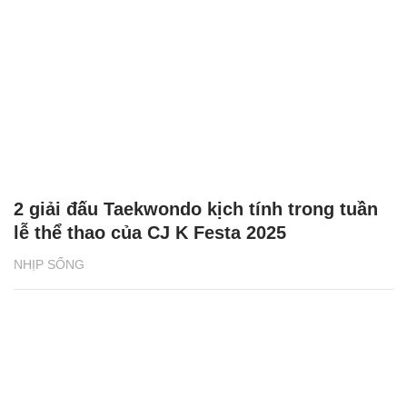
NHỊP SỐNG
SHB - nơi yêu thương lan tỏa, sự sẻ chia
chạm đến trái tim