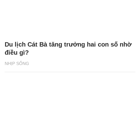
‘Dệt sắc Tết - Gắn kết Hà Nam’ khuấy động
Sun Urban City
NHỊP SỐNG
XEM THÊM BÀI VIẾT