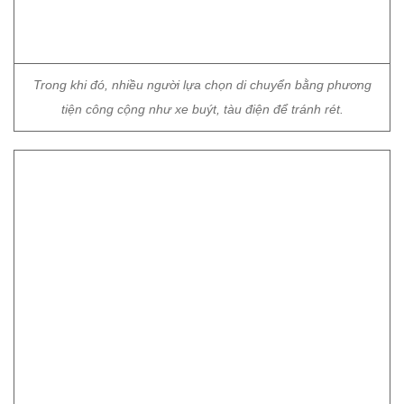
Đến cuối tháng 12, người dân mới cảm nhận rõ rệt cái rét "cắt
da cắt thịt".