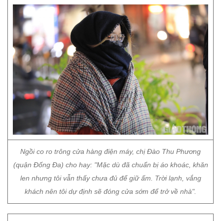
Ngồi co ro trông cửa hàng điện máy, chị Đào Thu Phương
(quận Đống Đa) cho hay: "Mặc dù đã chuẩn bị áo khoác, khăn
len nhưng tôi vẫn thấy chưa đủ để giữ ấm. Trời lạnh, vắng
khách nên tôi dự định sẽ đóng cửa sớm để trở về nhà".