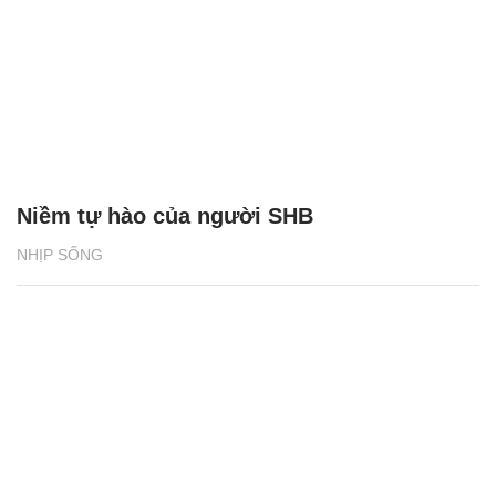
Du lịch Cát Bà tăng trưởng hai con số nhờ
điều gì?
NHỊP SỐNG