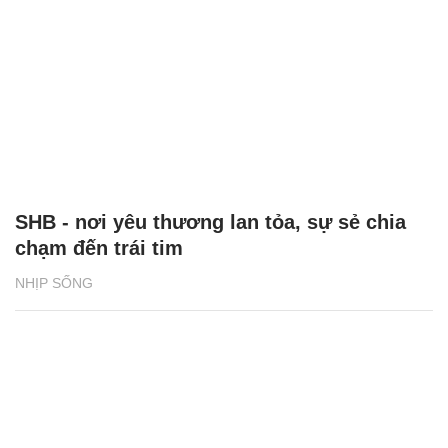
NHỊP SỐNG
Niềm tự hào của người SHB
NHỊP SỐNG