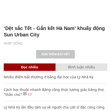
Đọc nhiều
Bình luận nhiều
Nhiều điểm bất thường ở bằng đại học của Lý Nhã Kỳ
Cách học thuộc nhanh Bảng công thức lượng giác bằng thơ,
"thần chú"
17
Lý Nhã Kỳ lần đầu tâm sự về người cha Liệt sĩ đặc công rừng
Sác
Nguyễn Phương Hằng sở hữu khối tài sản "siêu khủng", từng
khoe sổ đỏ tính bằng cân, mắng cựu mẫu 'không có nổi
nghìn tỷ'
Bảng công thức đạo hàm nguyên hàm cơ bản cần nhớ
Clip lột tả chân thực cảnh anh trai và em gái như 'chó với
mèo', người tinh ý còn phát hiện một vấn đề trong giáo dục
con