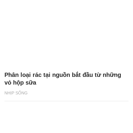
vỏ hộp sữa
NHỊP SỐNG
Tổng quan Phát triển bền vững 2024 của