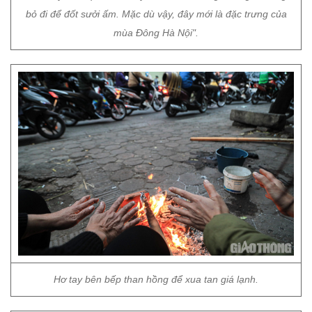
bỏ đi để đốt sưởi ấm. Mặc dù vậy, đây mới là đặc trưng của
mùa Đông Hà Nội".
Hơ tay bên bếp than hồng để xua tan giá lạnh.