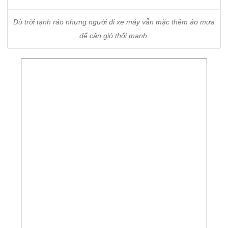
Càng về tối, cảm giác rét buốt càng trở nên rõ rệt hơn.