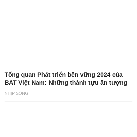
BAT Việt Nam: Những thành tựu ấn tượng
NHỊP SỐNG
Tuyên Quang: Tài xế tố bị giữ xe, đòi tiền
chuộc 500 triệu đồng