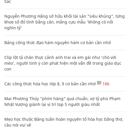
Các công thức hóa học lớp 8, 9 cơ bản cần nhớ
106
Mai Phương Thúy "phím hàng" quá chuẩn, vợ tỷ phú Phạm
Nhật Vượng giành lại vị trí top 5 người giàu nhất
Mẹo học thuộc Bảng tuần hoàn nguyên tố hóa học bằng thơ,
câu nói vui vẻ
CHUYÊN TRANG CỦA BÁO
Tòa soạn: Tòa nhà Cục Tần Số, 115 Trần Duy Hưng Hà Nội
Giấy phép hoạt động báo chí: Số 09/GP-BTTTT, Bộ Thông tin và
Truyền thông cấp ngày 07/01/2019.