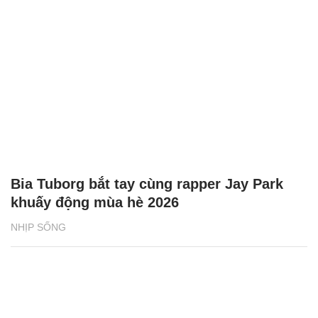
khuấy động mùa hè 2026
NHỊP SỐNG
Phân loại rác tại nguồn bắt đầu từ những