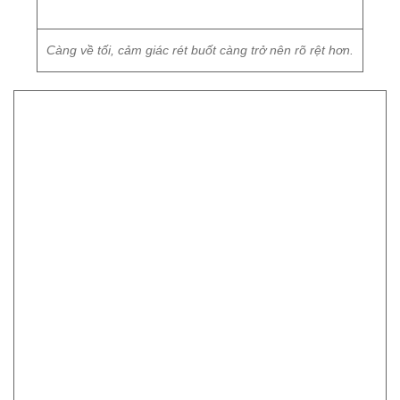
Trong khi đó, nhiều người lựa chọn di chuyển bằng phương
tiện công cộng như xe buýt, tàu điện để tránh rét.