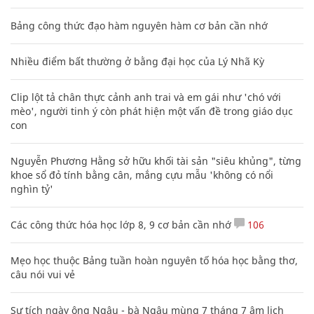
Bảng công thức đạo hàm nguyên hàm cơ bản cần nhớ
Nhiều điểm bất thường ở bằng đại học của Lý Nhã Kỳ
Clip lột tả chân thực cảnh anh trai và em gái như 'chó với
mèo', người tinh ý còn phát hiện một vấn đề trong giáo dục
con
Nguyễn Phương Hằng sở hữu khối tài sản "siêu khủng", từng
khoe sổ đỏ tính bằng cân, mắng cựu mẫu 'không có nổi
nghìn tỷ'
Các công thức hóa học lớp 8, 9 cơ bản cần nhớ
106
Mẹo học thuộc Bảng tuần hoàn nguyên tố hóa học bằng thơ,
câu nói vui vẻ
Sự tích ngày ông Ngâu - bà Ngâu mùng 7 tháng 7 âm lịch