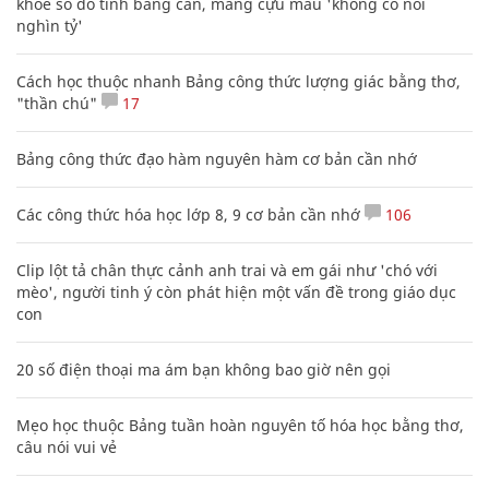
khoe sổ đỏ tính bằng cân, mắng cựu mẫu 'không có nổi
nghìn tỷ'
Cách học thuộc nhanh Bảng công thức lượng giác bằng thơ,
"thần chú"
17
Bảng công thức đạo hàm nguyên hàm cơ bản cần nhớ
Các công thức hóa học lớp 8, 9 cơ bản cần nhớ
106
Clip lột tả chân thực cảnh anh trai và em gái như 'chó với
mèo', người tinh ý còn phát hiện một vấn đề trong giáo dục
con
20 số điện thoại ma ám bạn không bao giờ nên gọi
Mẹo học thuộc Bảng tuần hoàn nguyên tố hóa học bằng thơ,
câu nói vui vẻ