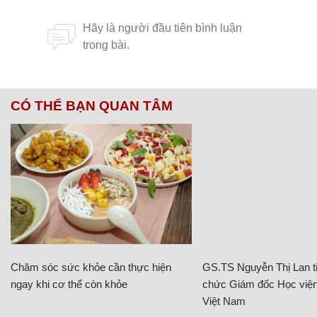
CÓ THỂ BẠN QUAN TÂM
Chăm sóc sức khỏe cần thực hiện
GS.TS Nguyễn Thị Lan ti
ngay khi cơ thể còn khỏe
chức Giám đốc Học viện
Việt Nam