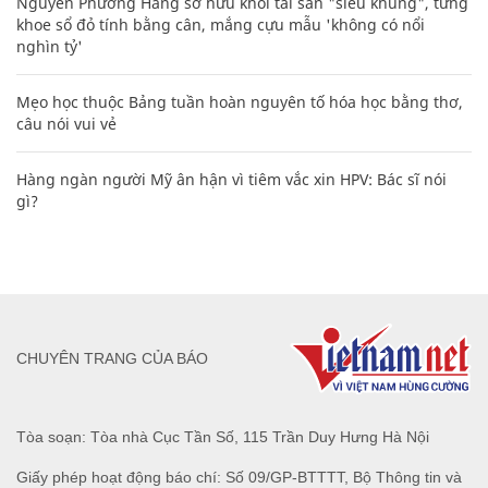
Nguyễn Phương Hằng sở hữu khối tài sản "siêu khủng", từng
khoe sổ đỏ tính bằng cân, mắng cựu mẫu 'không có nổi
nghìn tỷ'
Mẹo học thuộc Bảng tuần hoàn nguyên tố hóa học bằng thơ,
câu nói vui vẻ
Hàng ngàn người Mỹ ân hận vì tiêm vắc xin HPV: Bác sĩ nói
gì?
CHUYÊN TRANG CỦA BÁO
Tòa soạn: Tòa nhà Cục Tần Số, 115 Trần Duy Hưng Hà Nội
Giấy phép hoạt động báo chí: Số 09/GP-BTTTT, Bộ Thông tin và