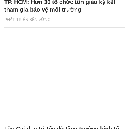
TP. HCM: Hơn 30 tổ chức tôn giáo ký kết
tham gia bảo vệ môi trường
PHÁT TRIỂN BỀN VỮNG
Lào Cai duy trì tốc độ tăng trưởng kinh tế