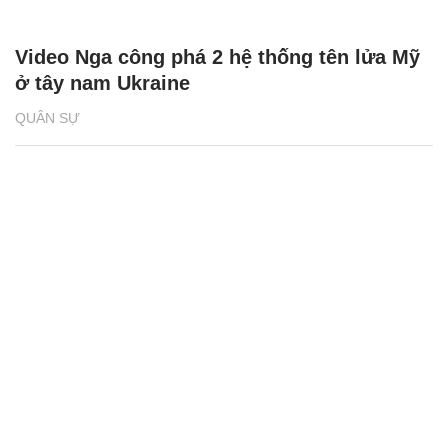
Video Nga công phá 2 hệ thống tên lửa Mỹ
ở tây nam Ukraine
QUÂN SỰ