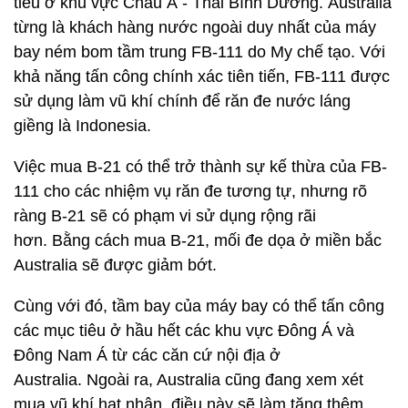
tiêu ở khu vực Châu Á - Thái Bình Dương. Australia
từng là khách hàng nước ngoài duy nhất của máy
bay ném bom tầm trung FB-111 do My chế tạo. Với
khả năng tấn công chính xác tiên tiến, FB-111 được
sử dụng làm vũ khí chính để răn đe nước láng
giềng là Indonesia.
Việc mua B-21 có thể trở thành sự kế thừa của FB-
111 cho các nhiệm vụ răn đe tương tự, nhưng rõ
ràng B-21 sẽ có phạm vi sử dụng rộng rãi
hơn. Bằng cách mua B-21, mối đe dọa ở miền bắc
Australia sẽ được giảm bớt.
Cùng với đó, tầm bay của máy bay có thể tấn công
các mục tiêu ở hầu hết các khu vực Đông Á và
Đông Nam Á từ các căn cứ nội địa ở
Australia. Ngoài ra, Australia cũng đang xem xét
mua vũ khí hạt nhân, điều này sẽ làm tăng thêm