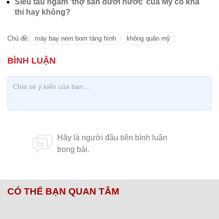
Siêu tàu ngầm ‘thợ săn dưới nước’ của Mỹ có khả
thi hay không?
Chủ đề:
máy bay ném bom tàng hình
không quân mỹ
CÓ THỂ BẠN QUAN TÂM