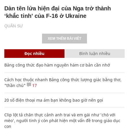
Dàn tên lửa hiện đại của Nga trở thành
‘khắc tinh’ của F-16 ở Ukraine
QUÂN SỰ
XEM THÊM BÀI VIẾT
Đọc nhiều
Bình luận nhiều
Bảng công thức đạo hàm nguyên hàm cơ bản cần nhớ
Cách học thuộc nhanh Bảng công thức lượng giác bằng thơ,
"thần chú"
17
20 số điện thoại ma ám bạn không bao giờ nên gọi
Clip lột tả chân thực cảnh anh trai và em gái như 'chó với
mèo', người tinh ý còn phát hiện một vấn đề trong giáo dục
con