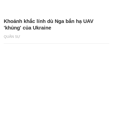
Khoảnh khắc lính dù Nga bắn hạ UAV
'khủng' của Ukraine
QUÂN SỰ