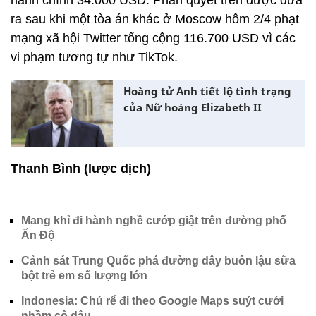
hành chính 34.000 USD. Phán quyết trên được đưa
ra sau khi một tòa án khác ở Moscow hôm 2/4 phạt
mạng xã hội Twitter tổng cộng 116.700 USD vì các
vi phạm tương tự như TikTok.
Hoàng tử Anh tiết lộ tình trạng
của Nữ hoàng Elizabeth II
Thanh Bình (lược dịch)
Mang khỉ đi hành nghề cướp giật trên đường phố
Ấn Độ
Cảnh sát Trung Quốc phá đường dây buôn lậu sữa
bột trẻ em số lượng lớn
Indonesia: Chú rể đi theo Google Maps suýt cưới
nhầm cô dâu