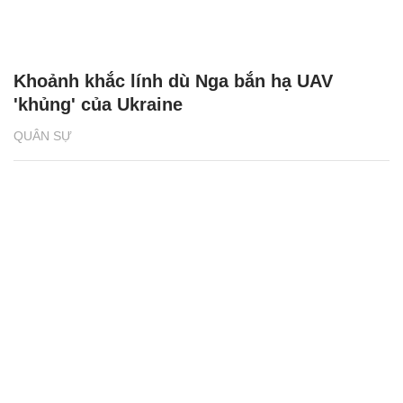
Khoảnh khắc lính dù Nga bắn hạ UAV
'khủng' của Ukraine
QUÂN SỰ