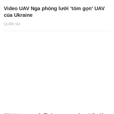
Video UAV Nga phóng lưới 'tóm gọn' UAV
của Ukraine
QUÂN SỰ