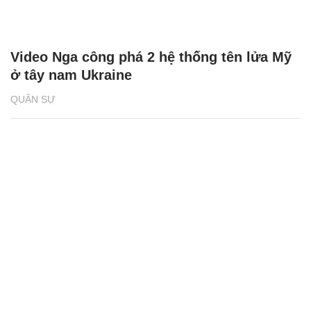
Video Nga công phá 2 hệ thống tên lửa Mỹ
ở tây nam Ukraine
QUÂN SỰ