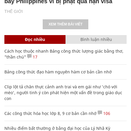
bay Philippines vì bị phạt quá hạn visa
THẾ GIỚI
XEM THÊM BÀI VIẾT
Đọc nhiều
Bình luận nhiều
Cách học thuộc nhanh Bảng công thức lượng giác bằng thơ,
"thần chú"
17
Bảng công thức đạo hàm nguyên hàm cơ bản cần nhớ
Clip lột tả chân thực cảnh anh trai và em gái như 'chó với
mèo', người tinh ý còn phát hiện một vấn đề trong giáo dục
con
Các công thức hóa học lớp 8, 9 cơ bản cần nhớ
106
Nhiều điểm bất thường ở bằng đại học của Lý Nhã Kỳ