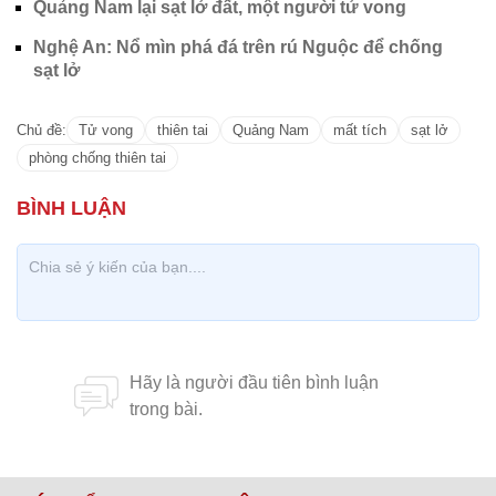
Quảng Nam lại sạt lở đất, một người tử vong
Nghệ An: Nổ mìn phá đá trên rú Nguộc để chống
sạt lở
Chủ đề:
Tử vong
thiên tai
Quảng Nam
mất tích
sạt lở
phòng chống thiên tai