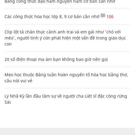
Bảng công thức đạo hàm nguyên hàm cơ bản cần nhớ
Các công thức hóa học lớp 8, 9 cơ bản cần nhớ
106
Clip lột tả chân thực cảnh anh trai và em gái như 'chó với
mèo', người tinh ý còn phát hiện một vấn đề trong giáo dục
con
20 số điện thoại ma ám bạn không bao giờ nên gọi
Mẹo học thuộc Bảng tuần hoàn nguyên tố hóa học bằng thơ,
câu nói vui vẻ
Lý Nhã Kỳ lần đầu tâm sự về người cha Liệt sĩ đặc công rừng
Sác