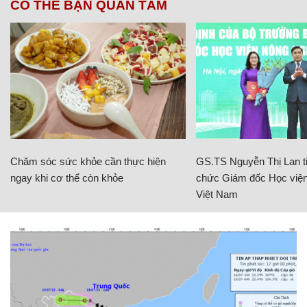
CÓ THỂ BẠN QUAN TÂM
Chăm sóc sức khỏe cần thực hiện
GS.TS Nguyễn Thị Lan ti
ngay khi cơ thể còn khỏe
chức Giám đốc Học viện
Việt Nam