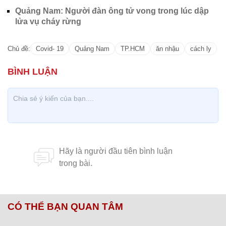
Quảng Nam: Người đàn ông tử vong trong lúc dập
lửa vụ cháy rừng
Chủ đề:
Covid- 19
Quảng Nam
TP.HCM
ăn nhậu
cách ly
CÓ THỂ BẠN QUAN TÂM