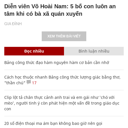
Diễn viên Võ Hoài Nam: 5 bố con luôn an
tâm khi có bà xã quán xuyến
GIA ĐÌNH
XEM THÊM BÀI VIẾT
Đọc nhiều
Bình luận nhiều
Bảng công thức đạo hàm nguyên hàm cơ bản cần nhớ
Cách học thuộc nhanh Bảng công thức lượng giác bằng thơ,
"thần chú"
17
Clip lột tả chân thực cảnh anh trai và em gái như 'chó với
mèo', người tinh ý còn phát hiện một vấn đề trong giáo dục
con
20 số điện thoại ma ám bạn không bao giờ nên gọi