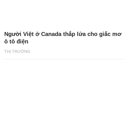
Người Việt ở Canada thắp lửa cho giấc mơ
ô tô điện
THỊ TRƯỜNG