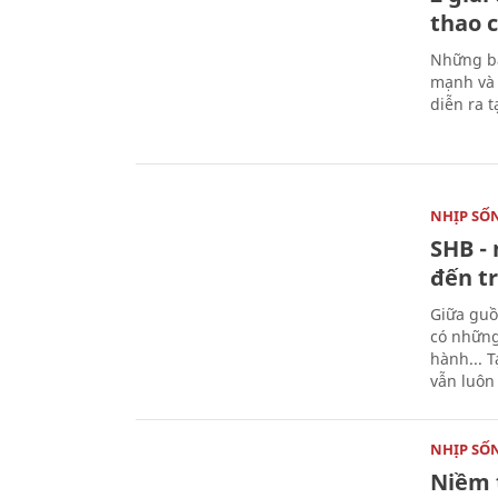
thao c
Những bà
mạnh và 
diễn ra 
NHỊP SỐ
SHB - 
đến tr
Giữa guồ
có những
hành... 
vẫn luôn
NHỊP SỐ
Niềm 