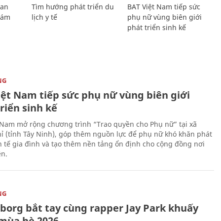
Lan
Tìm hướng phát triển du
BAT Việt Nam tiếp sức
Giám
lịch y tế
phụ nữ vùng biên giới
phát triển sinh kế
NG
iệt Nam tiếp sức phụ nữ vùng biên giới
riển sinh kế
 Nam mở rộng chương trình “Trao quyền cho Phụ nữ” tại xã
ỉ (tỉnh Tây Ninh), góp thêm nguồn lực để phụ nữ khó khăn phát
nh tế gia đình và tạo thêm nền tảng ổn định cho cộng đồng nơi
ên.
NG
uborg bắt tay cùng rapper Jay Park khuấy
mùa hè 2026