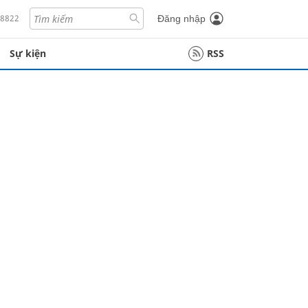
18822
Đăng nhập
Sự kiện
RSS