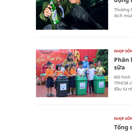
Thương h
dịch mùa
NHỊP SỐ
Phân 
sữa
Mô hình 
TPHCM ch
đầu từ n
NHỊP SỐ
Tổng 