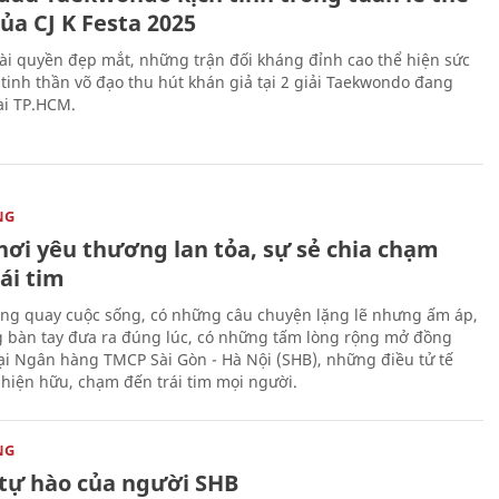
ủa CJ K Festa 2025
i quyền đẹp mắt, những trận đối kháng đỉnh cao thể hiện sức
tinh thần võ đạo thu hút khán giả tại 2 giải Taekwondo đang
tại TP.HCM.
NG
nơi yêu thương lan tỏa, sự sẻ chia chạm
ái tim
ng quay cuộc sống, có những câu chuyện lặng lẽ nhưng ấm áp,
 bàn tay đưa ra đúng lúc, có những tấm lòng rộng mở đồng
Tại Ngân hàng TMCP Sài Gòn - Hà Nội (SHB), những điều tử tế
 hiện hữu, chạm đến trái tim mọi người.
NG
tự hào của người SHB