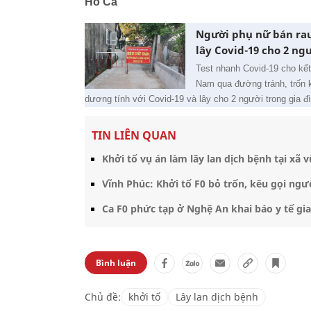
Hồ Ca
Người phụ nữ bán rau 
lây Covid-19 cho 2 ng
Test nhanh Covid-19 cho kế
Nam qua đường tránh, trốn k
dương tính với Covid-19 và lây cho 2 người trong gia đ
TIN LIÊN QUAN
Khởi tố vụ án làm lây lan dịch bệnh tại xã 
Vĩnh Phúc: Khởi tố F0 bỏ trốn, kêu gọi ngườ
Ca F0 phức tạp ở Nghệ An khai báo y tế gia
Bình luận
Chủ đề:
khởi tố
Lây lan dịch bệnh