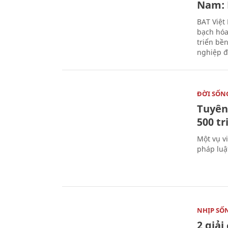
Nam: 
BAT Việt
bạch hóa
triển bề
nghiệp đ
ĐỜI SỐN
Tuyên 
500 t
Một vụ v
pháp luậ
NHỊP SỐ
2 giải