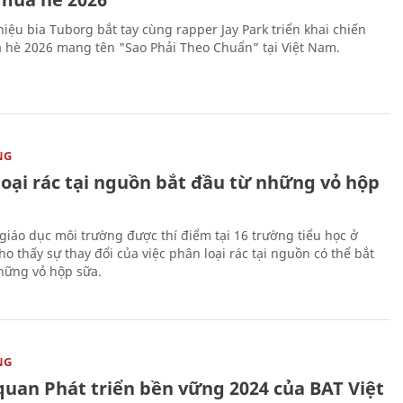
iệu bia Tuborg bắt tay cùng rapper Jay Park triển khai chiến
 hè 2026 mang tên "Sao Phải Theo Chuẩn” tại Việt Nam.
NG
loại rác tại nguồn bắt đầu từ những vỏ hộp
giáo dục môi trường được thí điểm tại 16 trường tiểu học ở
o thấy sự thay đổi của việc phân loại rác tại nguồn có thể bắt
hững vỏ hộp sữa.
NG
quan Phát triển bền vững 2024 của BAT Việt