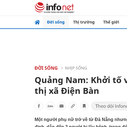
Đời sống
Thị trường
Thế giới
ĐỜI SỐNG
NHỊP SỐNG
Quảng Nam: Khởi tố v
thị xã Điện Bàn
Một người phụ nữ trở về từ Đà Nẵng nhưng 
định, dẫn đến 3 người bị lây bệnh, trong đ