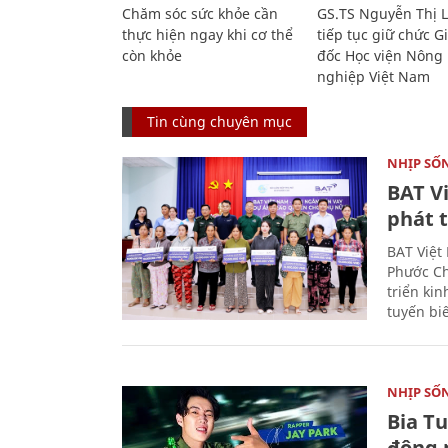
Chăm sóc sức khỏe cần
GS.TS Nguyễn Thị 
thực hiện ngay khi cơ thể
tiếp tục giữ chức 
còn khỏe
đốc Học viện Nông
nghiệp Việt Nam
Tin cùng chuyên mục
NHỊP SỐ
BAT V
phát t
BAT Việt
Phước Ch
triển ki
tuyến bi
NHỊP SỐ
Bia T
động 