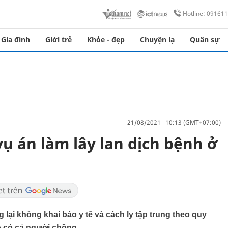
Hotline: 09161
Gia đình
Giới trẻ
Khỏe - đẹp
Chuyện lạ
Quân sự
21/08/2021 10:13 (GMT+07:00)
ụ án làm lây lan dịch bệnh ở
lại không khai báo y tế và cách ly tập trung theo quy
ó có cả người chồng.