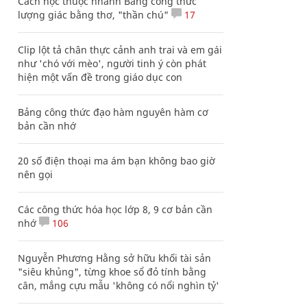
Cách học thuộc nhanh Bảng công thức
lượng giác bằng thơ, "thần chú"
17
Clip lột tả chân thực cảnh anh trai và em gái
như 'chó với mèo', người tinh ý còn phát
hiện một vấn đề trong giáo dục con
Bảng công thức đạo hàm nguyên hàm cơ
bản cần nhớ
20 số điện thoại ma ám bạn không bao giờ
nên gọi
Các công thức hóa học lớp 8, 9 cơ bản cần
nhớ
106
Nguyễn Phương Hằng sở hữu khối tài sản
"siêu khủng", từng khoe sổ đỏ tính bằng
cân, mắng cựu mẫu 'không có nổi nghìn tỷ'