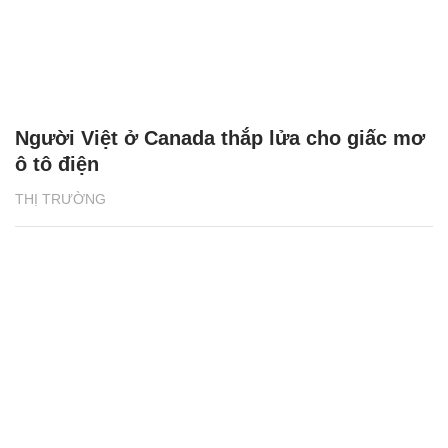
Người Việt ở Canada thắp lửa cho giấc mơ
ô tô điện
THỊ TRƯỜNG