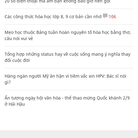
20 số điện thoại ma ám bạn không bao giờ nên gọi
Các công thức hóa học lớp 8, 9 cơ bản cần nhớ
106
Mẹo học thuộc Bảng tuần hoàn nguyên tố hóa học bằng thơ,
câu nói vui vẻ
Tổng hợp những status hay về cuộc sống mang ý nghĩa thay
đổi cuộc đời
Hàng ngàn người Mỹ ân hận vì tiêm vắc xin HPV: Bác sĩ nói
gì?
Ấn tượng ngày hội văn hóa - thể thao mừng Quốc khánh 2/9
ở Hải Hậu