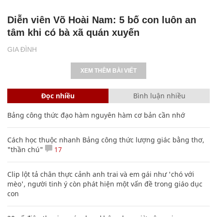
Diễn viên Võ Hoài Nam: 5 bố con luôn an
tâm khi có bà xã quán xuyến
GIA ĐÌNH
XEM THÊM BÀI VIẾT
Đọc nhiều
Bình luận nhiều
Bảng công thức đạo hàm nguyên hàm cơ bản cần nhớ
Cách học thuộc nhanh Bảng công thức lượng giác bằng thơ,
"thần chú"
17
Clip lột tả chân thực cảnh anh trai và em gái như 'chó với
mèo', người tinh ý còn phát hiện một vấn đề trong giáo dục
con