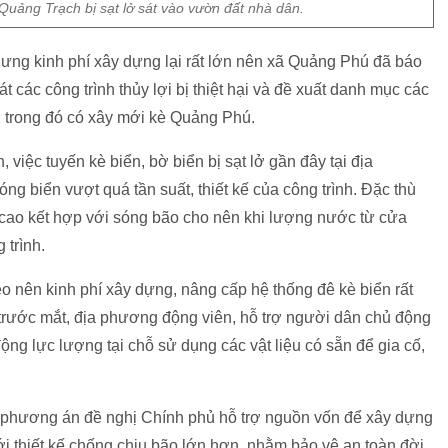
uảng Trạch bị sạt lở sát vào vườn đất nhà dân.
nhưng kinh phí xây dựng lại rất lớn nên xã Quảng Phú đã báo
các công trình thủy lợi bị thiệt hại và đề xuất danh mục các
, trong đó có xây mới kè Quảng Phú.
ệc tuyến kè biển, bờ biển bị sạt lở gần đây tại địa
g biển vượt quá tần suất, thiết kế của công trình. Ðặc thù
ất cao kết hợp với sóng bão cho nên khi lượng nước từ cửa
 trình.
nên kinh phí xây dựng, nâng cấp hệ thống đê kè biển rất
y, trước mắt, địa phương động viên, hỗ trợ người dân chủ động
ộng lực lượng tại chỗ sử dụng các vật liệu có sẵn để gia cố,
phương án đề nghị Chính phủ hỗ trợ nguồn vốn để xây dựng
ới thiết kế chống chịu bão lớn hơn, nhằm bảo vệ an toàn đời