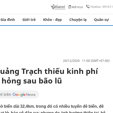
Hotline: 09161
Gia đình
Giới trẻ
Khỏe - đẹp
Chuyện lạ
Quân sự
20/12/2020 11:00 (GMT+07:00)
ảng Trạch thiếu kinh phí
 hỏng sau bão lũ
 biển dài 32,4km, trong đó có nhiều tuyến đê biển, đê
 lở, bảo vệ dân cư; nhưng do ảnh hưởng thiên tai, hệ