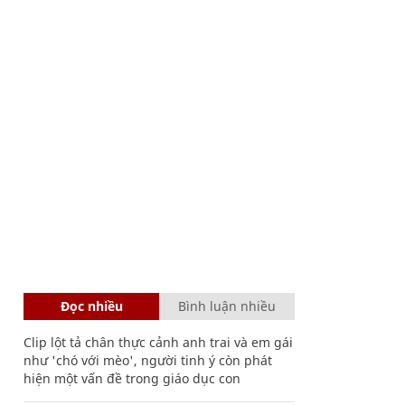
Đọc nhiều
Bình luận nhiều
Clip lột tả chân thực cảnh anh trai và em gái
như 'chó với mèo', người tinh ý còn phát
hiện một vấn đề trong giáo dục con