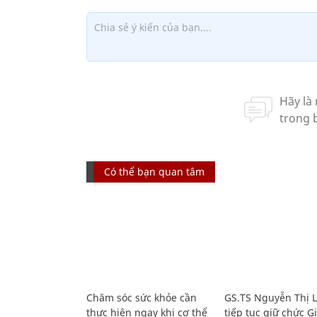
Có thể bạn quan tâm
Chăm sóc sức khỏe cần
GS.TS Nguyễn Thị 
thực hiện ngay khi cơ thể
tiếp tục giữ chức 