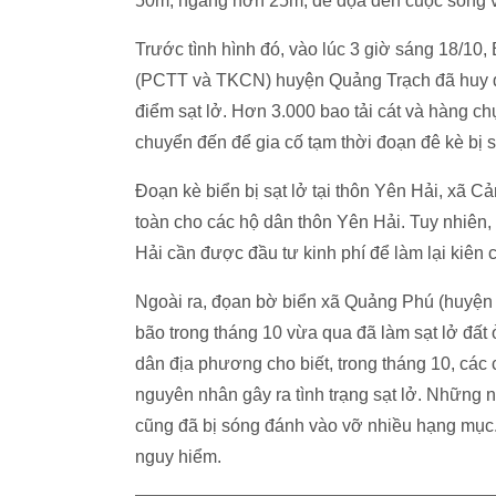
50m, ngang hơn 25m, đe dọa đến cuộc sống và
Trước tình hình đó, vào lúc 3 giờ sáng 18/10
(PCTT và TKCN) huyện Quảng Trạch đã huy độ
điểm sạt lở. Hơn 3.000 bao tải cát và hàng c
chuyển đến để gia cố tạm thời đoạn đê kè bị s
Đoạn kè biển bị sạt lở tại thôn Yên Hải, xã
toàn cho các hộ dân thôn Yên Hải. Tuy nhiên
Hải cần được đầu tư kinh phí để làm lại kiên c
Ngoài ra, đọan bờ biển xã Quảng Phú (huyện 
bão trong tháng 10 vừa qua đã làm sạt lở đất 
dân địa phương cho biết, trong tháng 10, các
nguyên nhân gây ra tình trạng sạt lở. Những 
cũng đã bị sóng đánh vào vỡ nhiều hạng mục. 
nguy hiểm.