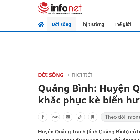
Đời sống
Thị trường
Thế giới
ĐỜI SỐNG
THỜI TIẾT
Quảng Bình: Huyện Qu
khắc phục kè biển hư
Huyện Quảng Trạch (tỉnh Quảng Bình) có bờ
vùng cửa sông được xây dựng để chống sạt