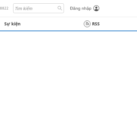
18822
Đăng nhập
Sự kiện
RSS