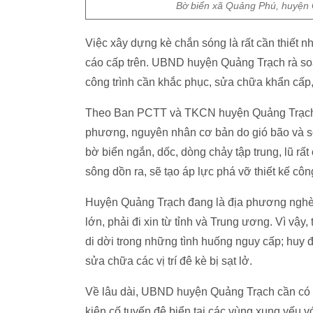
Bờ biển xã Quảng Phú, huyện Q
Việc xây dựng kè chắn sóng là rất cần thiết 
cáo cấp trên. UBND huyện Quảng Trạch rà soát 
công trình cần khắc phục, sửa chữa khẩn cấp
Theo Ban PCTT và TKCN huyện Quảng Trạch, vi
phương, nguyên nhân cơ bản do gió bão và són
bờ biển ngắn, dốc, dòng chảy tập trung, lũ r
sông dồn ra, sẽ tạo áp lực phá vỡ thiết kế công
Huyện Quảng Trạch đang là địa phương nghèo 
lớn, phải đi xin từ tỉnh và Trung ương. Vì vậ
di dời trong những tình huống nguy cấp; huy đ
sửa chữa các vị trí đê kè bị sạt lở.
Về lâu dài, UBND huyện Quảng Trạch cần có 
kiên cố tuyến đê biển tại các vùng xung yếu v