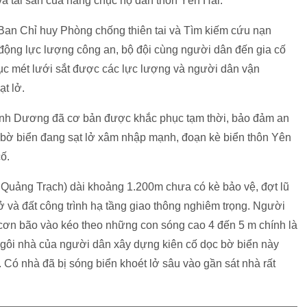
 tài sản của hàng chục hộ dân thôn Yên Hải.
, Ban Chỉ huy Phòng chống thiên tai và Tìm kiếm cứu nạn
ng lực lượng công an, bộ đội cùng người dân đến gia cố
hục mét lưới sắt được các lực lượng và người dân vận
ạt lở.
 Cảnh Dương đã cơ bản được khắc phục tạm thời, bảo đảm an
, bờ biển đang sạt lở xâm nhập mạnh, đoạn kè biển thôn Yên
ố.
Quảng Trạch) dài khoảng 1.200m chưa có kè bảo vệ, đợt lũ
ở và đất công trình hạ tầng giao thông nghiêm trọng. Người
 cơn bão vào kéo theo những con sóng cao 4 đến 5 m chính là
ngôi nhà của người dân xây dựng kiên cố dọc bờ biển này
Có nhà đã bị sóng biển khoét lở sâu vào gần sát nhà rất