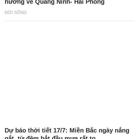
hướng về Quảng Ninh- Hải Phòng
ĐỜI SỐNG
Dự báo thời tiết 17/7: Miền Bắc ngày nắng
gắt, từ đêm bắt đầu mưa rất to