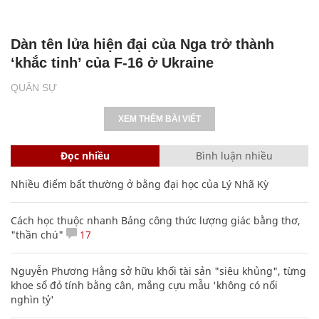
Dàn tên lửa hiện đại của Nga trở thành
‘khắc tinh’ của F-16 ở Ukraine
QUÂN SỰ
XEM THÊM BÀI VIẾT
Đọc nhiều
Bình luận nhiều
Nhiều điểm bất thường ở bằng đại học của Lý Nhã Kỳ
Cách học thuộc nhanh Bảng công thức lượng giác bằng thơ,
"thần chú"
17
Nguyễn Phương Hằng sở hữu khối tài sản "siêu khủng", từng
khoe sổ đỏ tính bằng cân, mắng cựu mẫu 'không có nổi
nghìn tỷ'