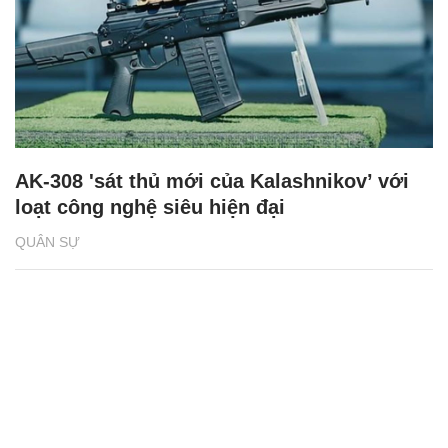
AK-308 'sát thủ mới của Kalashnikov’ với
loạt công nghệ siêu hiện đại
QUÂN SỰ