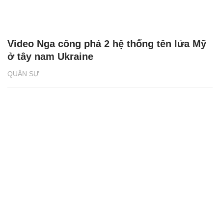
Video Nga công phá 2 hệ thống tên lửa Mỹ
ở tây nam Ukraine
QUÂN SỰ