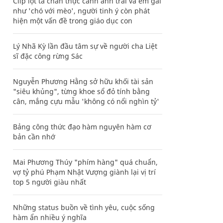
Clip lột tả chân thực cảnh anh trai và em gái
như 'chó với mèo', người tinh ý còn phát
hiện một vấn đề trong giáo dục con
Lý Nhã Kỳ lần đầu tâm sự về người cha Liệt
sĩ đặc công rừng Sác
Nguyễn Phương Hằng sở hữu khối tài sản
"siêu khủng", từng khoe sổ đỏ tính bằng
cân, mắng cựu mẫu 'không có nổi nghìn tỷ'
Bảng công thức đạo hàm nguyên hàm cơ
bản cần nhớ
Mai Phương Thúy "phím hàng" quá chuẩn,
vợ tỷ phú Phạm Nhật Vượng giành lại vị trí
top 5 người giàu nhất
Những status buồn về tình yêu, cuộc sống
hàm ẩn nhiều ý nghĩa