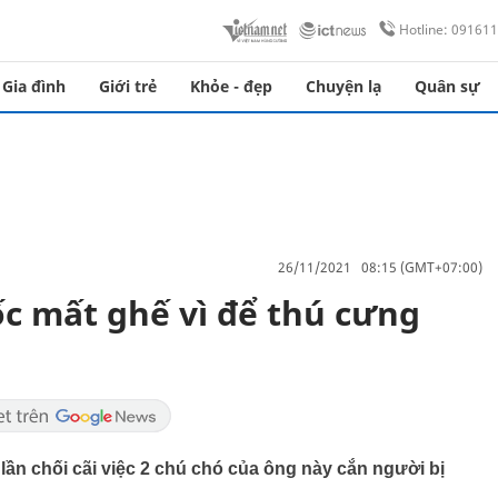
Hotline: 09161
Gia đình
Giới trẻ
Khỏe - đẹp
Chuyện lạ
Quân sự
26/11/2021 08:15 (GMT+07:00)
c mất ghế vì để thú cưng
ần chối cãi việc 2 chú chó của ông này cắn người bị