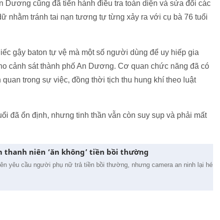
 Dương cũng đã tiến hành điều tra toàn diện và sửa đối các
dữ nhằm tránh tai nạn tương tự từng xảy ra với cụ bà 76 tuổi
hiếc gậy baton tự vệ mà một số người dùng để uy hiếp gia
ị cho cảnh sát thành phố An Dương. Cơ quan chức năng đã có
quan trong sự việc, đồng thời tịch thu hung khí theo luật
uổi đã ổn định, nhưng tinh thần vẫn còn suy sụp và phải mất
m thanh niên ‘ăn không’ tiền bồi thường
iên yêu cầu người phụ nữ trả tiền bồi thường, nhưng camera an ninh lại hé