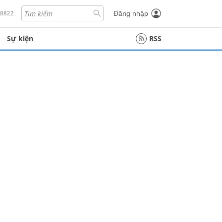
18822
Đăng nhập
Sự kiện
RSS