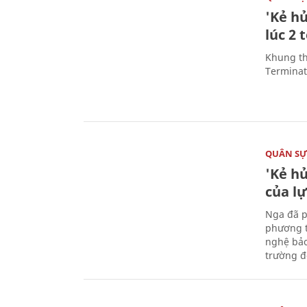
'Kẻ h
lúc 2 
Khung th
Terminato
QUÂN S
'Kẻ h
của l
Nga đã p
phương t
nghệ bảo
trường đô