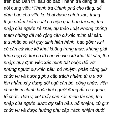
trên báo
Dân trí, sau đó báo Thanh tra đăng tải lại,
nội dung viết: “
Thanh tra Chính phủ cho rằng, để
đảm bảo cho việc kê khai được chính xác, trung
thực nhằm kiểm soát có hiệu quả hơn tài sản, thu
nhập của người kê khai, dự thảo Luật Phòng chống
tham nhũng đã mở rộng căn cứ xác minh tài sản,
thu nhập so với quy định hiện hành, bao gồm: Khi
có căn cứ việc kê khai không trung thực, không giải
trình hợp lý; khi có tố cáo về việc kê khai tài sản, thu
nhập; quy định việc xác minh bắt buộc đối với
những người dự kiến bầu, bổ nhiệm, phân công giữ
chức vụ và hưởng phụ cấp trách nhiệm từ 0,9 trở
lên nhằm xây dựng đội ngũ cán bộ, công chức, viên
chức liêm chính hoặc khi người đứng đầu cơ quan,
tổ chức, đơn vị xét thấy cần xác minh tài sản, thu
nhập của người được dự kiến bầu, bổ nhiệm, cử giữ
chức vụ và được hưởng phụ cấp trách nhiệm dưới