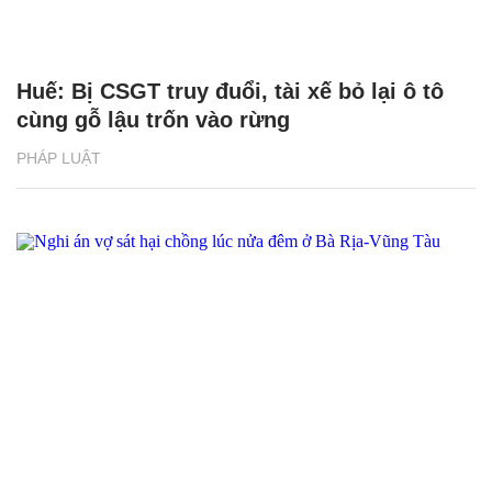
Huế: Bị CSGT truy đuổi, tài xế bỏ lại ô tô
cùng gỗ lậu trốn vào rừng
PHÁP LUẬT