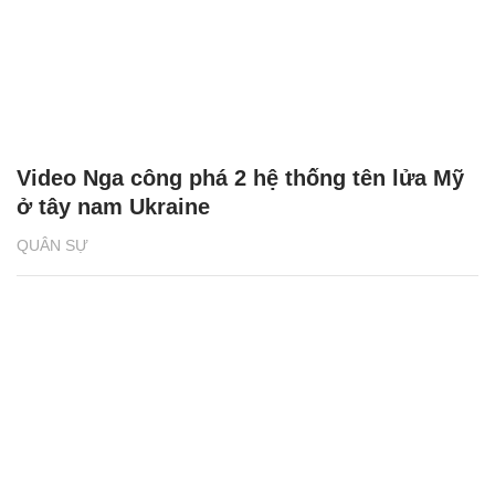
Video Nga công phá 2 hệ thống tên lửa Mỹ
ở tây nam Ukraine
QUÂN SỰ