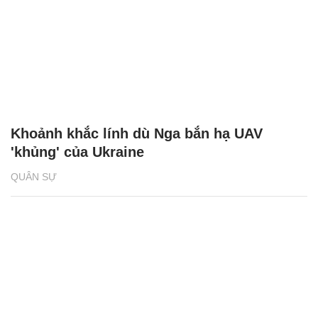
Khoảnh khắc lính dù Nga bắn hạ UAV
'khủng' của Ukraine
QUÂN SỰ