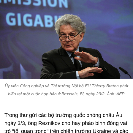
Ủy viên Công nghiệp và Thị trường Nội bộ EU Thierry Breton phát
biểu tại một cuộc họp báo ở Brussels, Bỉ, ngày 23/2. Ảnh: AFP.
Trong thư gửi các bộ trưởng quốc phòng châu Âu
ngày 3/3, ông Reznikov cho hay pháo binh đóng vai
trò "tối quan trọng" trên chiến trường Ukraine và các