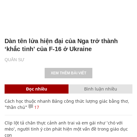
Dàn tên lửa hiện đại của Nga trở thành
‘khắc tinh’ của F-16 ở Ukraine
QUÂN SỰ
XEM THÊM BÀI VIẾT
Đọc nhiều
Bình luận nhiều
Cách học thuộc nhanh Bảng công thức lượng giác bằng thơ,
"thần chú"
17
Clip lột tả chân thực cảnh anh trai và em gái như 'chó với
mèo', người tinh ý còn phát hiện một vấn đề trong giáo dục
con