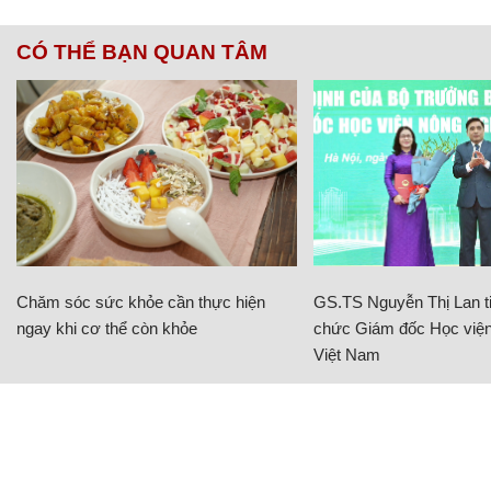
CÓ THỂ BẠN QUAN TÂM
Chăm sóc sức khỏe cần thực hiện
GS.TS Nguyễn Thị Lan ti
ngay khi cơ thể còn khỏe
chức Giám đốc Học viện
Việt Nam