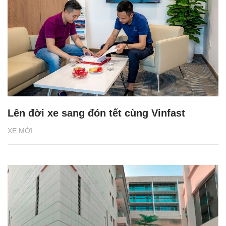
Lên đời xe sang đón tết cùng Vinfast
XE MỚI