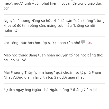
mèo', người tinh ý còn phát hiện một vấn đề trong giáo dục
con
Nguyễn Phương Hằng sở hữu khối tài sản "siêu khủng", từng
khoe sổ đỏ tính bằng cân, mắng cựu mẫu 'không có nổi
nghìn tỷ'
Các công thức hóa học lớp 8, 9 cơ bản cần nhớ
106
Mẹo học thuộc Bảng tuần hoàn nguyên tố hóa học bằng thơ,
câu nói vui vẻ
Mai Phương Thúy "phím hàng" quá chuẩn, vợ tỷ phú Phạm
Nhật Vượng giành lại vị trí top 5 người giàu nhất
Sự tích ngày ông Ngâu - bà Ngâu mùng 7 tháng 7 âm lịch