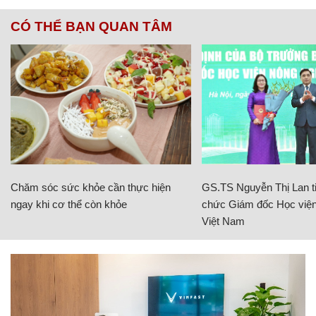
CÓ THỂ BẠN QUAN TÂM
Chăm sóc sức khỏe cần thực hiện
GS.TS Nguyễn Thị Lan ti
ngay khi cơ thể còn khỏe
chức Giám đốc Học viện
Việt Nam