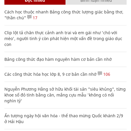
Đọc nhiều
Bình luận nhiều
Cách học thuộc nhanh Bảng công thức lượng giác bằng thơ,
"thần chú"
17
Clip lột tả chân thực cảnh anh trai và em gái như 'chó với
mèo', người tinh ý còn phát hiện một vấn đề trong giáo dục
con
Bảng công thức đạo hàm nguyên hàm cơ bản cần nhớ
Các công thức hóa học lớp 8, 9 cơ bản cần nhớ
106
Nguyễn Phương Hằng sở hữu khối tài sản "siêu khủng", từng
khoe sổ đỏ tính bằng cân, mắng cựu mẫu 'không có nổi
nghìn tỷ'
Ấn tượng ngày hội văn hóa - thể thao mừng Quốc khánh 2/9
ở Hải Hậu