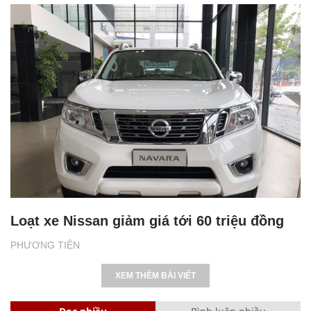
Loạt xe Nissan giảm giá tới 60 triệu đồng
PHƯƠNG TIỆN
XEM THÊM BÀI VIẾT