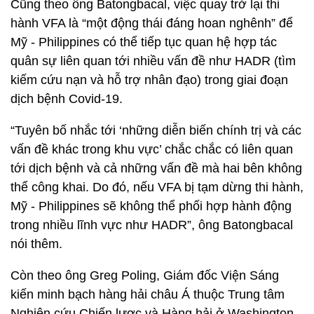
Cũng theo ông Batongbacal, việc quay trở lại thi
hành VFA là “một động thái đáng hoan nghênh” để
Mỹ - Philippines có thể tiếp tục quan hệ hợp tác
quân sự liên quan tới nhiều vấn đề như HADR (tìm
kiếm cứu nạn và hỗ trợ nhân đạo) trong giai đoạn
dịch bệnh Covid-19.
“Tuyên bố nhắc tới ‘những diễn biến chính trị và các
vấn đề khác trong khu vực’ chắc chắc có liên quan
tới dịch bệnh và cả những vấn đề mà hai bên không
thể công khai. Do đó, nếu VFA bị tạm dừng thi hành,
Mỹ - Philippines sẽ không thể phối hợp hành động
trong nhiều lĩnh vực như HADR”, ông Batongbacal
nói thêm.
Còn theo ông Greg Poling, Giám đốc Viện Sáng
kiến minh bạch hàng hải châu Á thuộc Trung tâm
Nghiên cứu Chiến lược và Hàng hải ở Washington,