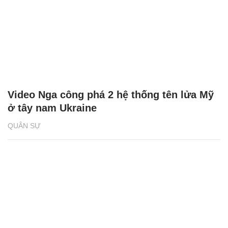
Video Nga công phá 2 hệ thống tên lửa Mỹ
ở tây nam Ukraine
QUÂN SỰ