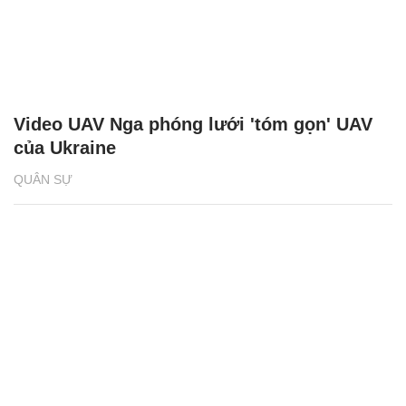
Video UAV Nga phóng lưới 'tóm gọn' UAV
của Ukraine
QUÂN SỰ