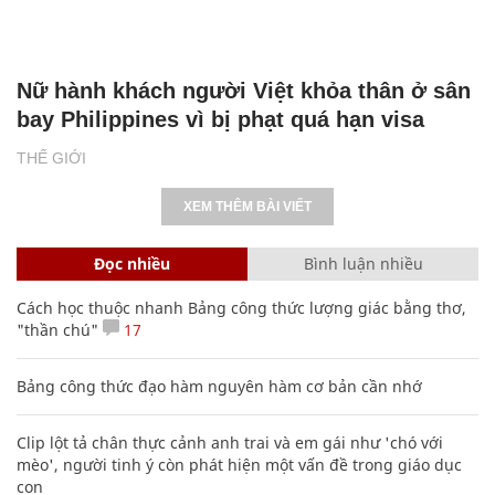
Nữ hành khách người Việt khỏa thân ở sân
bay Philippines vì bị phạt quá hạn visa
THẾ GIỚI
XEM THÊM BÀI VIẾT
Đọc nhiều
Bình luận nhiều
Cách học thuộc nhanh Bảng công thức lượng giác bằng thơ,
"thần chú"
17
Bảng công thức đạo hàm nguyên hàm cơ bản cần nhớ
Clip lột tả chân thực cảnh anh trai và em gái như 'chó với
mèo', người tinh ý còn phát hiện một vấn đề trong giáo dục
con