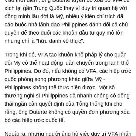
Vào thời điểm, ông Duterte tuyên bố xóa bỏ VFA để
xích lại gần Trung Quốc thay vì duy trì quan hệ với
đồng minh lâu đời là Mỹ, nhiều ý kiến chỉ trích đã
cáo buộc nhà lãnh đạo Philippines đánh đổi cả chủ
quyền để theo đuổi các khoản đầu tư quy mô lớn
nhưng chỉ là “hữu danh vô thực”.
Trong khi đó, VFA tạo khuôn khổ pháp lý cho quân
đội Mỹ có thể hoạt động luân chuyển trong lãnh thổ
Philippines. Do đó, nếu không có VFA, các hiệp ước
quốc phòng song phương khác giữa Mỹ -
Philippines không thể thực hiện được. Một số
thượng nghị sĩ Philippines đã nhanh chóng có động
thái ngăn cản quyết định của Tổng thống khi cho
rằng, ông Duterte không có quyền đơn phương xóa
bỏ các hiệp ước quốc tế.
Ngoài ra, những người ủng hộ việc duy trì VFA nhấn