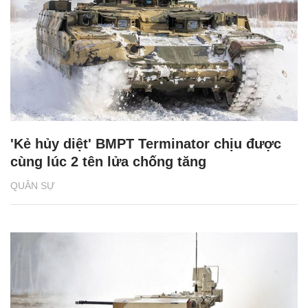
'Kẻ hủy diệt' BMPT Terminator chịu được
cùng lúc 2 tên lửa chống tăng
QUÂN SỰ