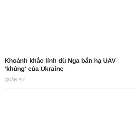
Khoảnh khắc lính dù Nga bắn hạ UAV
'khủng' của Ukraine
QUÂN SỰ