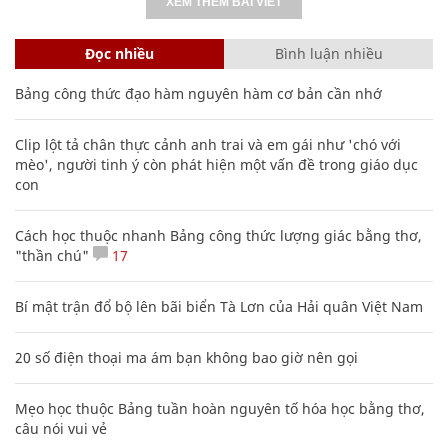
XEM THÊM BÀI VIẾT
Đọc nhiều
Bình luận nhiều
Bảng công thức đạo hàm nguyên hàm cơ bản cần nhớ
Clip lột tả chân thực cảnh anh trai và em gái như 'chó với
mèo', người tinh ý còn phát hiện một vấn đề trong giáo dục
con
Cách học thuộc nhanh Bảng công thức lượng giác bằng thơ,
"thần chú"
17
Bí mật trận đổ bộ lên bãi biển Tà Lơn của Hải quân Việt Nam
20 số điện thoại ma ám bạn không bao giờ nên gọi
Mẹo học thuộc Bảng tuần hoàn nguyên tố hóa học bằng thơ,
câu nói vui vẻ