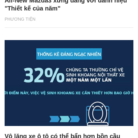
All-New Mazda3 xứng đáng với danh hiệu
"Thiết kế của năm"
PHƯƠNG TIỆN
Vô lăng xe ô tô có thể bẩn hơn bồn cầu