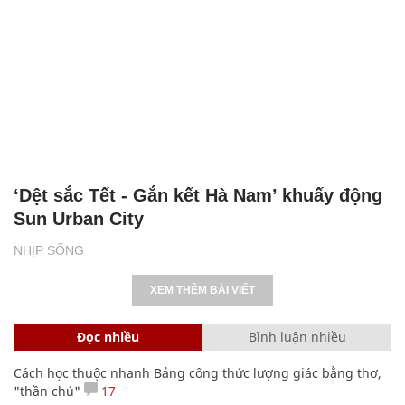
‘Dệt sắc Tết - Gắn kết Hà Nam’ khuấy động
Sun Urban City
NHỊP SỐNG
XEM THÊM BÀI VIẾT
Đọc nhiều
Bình luận nhiều
Cách học thuộc nhanh Bảng công thức lượng giác bằng thơ,
"thần chú"
17