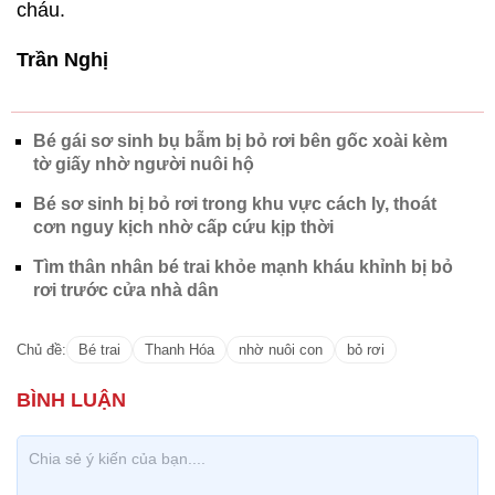
cháu.
Trần Nghị
Bé gái sơ sinh bụ bẫm bị bỏ rơi bên gốc xoài kèm
tờ giấy nhờ người nuôi hộ
Bé sơ sinh bị bỏ rơi trong khu vực cách ly, thoát
cơn nguy kịch nhờ cấp cứu kịp thời
Tìm thân nhân bé trai khỏe mạnh kháu khỉnh bị bỏ
rơi trước cửa nhà dân
Chủ đề:
Bé trai
Thanh Hóa
nhờ nuôi con
bỏ rơi