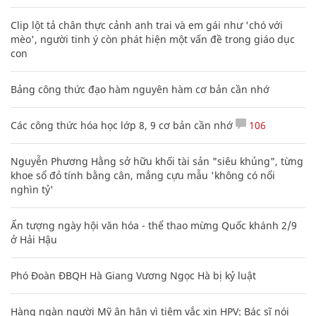
Clip lột tả chân thực cảnh anh trai và em gái như 'chó với
mèo', người tinh ý còn phát hiện một vấn đề trong giáo dục
con
Bảng công thức đạo hàm nguyên hàm cơ bản cần nhớ
Các công thức hóa học lớp 8, 9 cơ bản cần nhớ
106
Nguyễn Phương Hằng sở hữu khối tài sản "siêu khủng", từng
khoe sổ đỏ tính bằng cân, mắng cựu mẫu 'không có nổi
nghìn tỷ'
Ấn tượng ngày hội văn hóa - thể thao mừng Quốc khánh 2/9
ở Hải Hậu
Phó Đoàn ĐBQH Hà Giang Vương Ngọc Hà bị kỷ luật
Hàng ngàn người Mỹ ân hận vì tiêm vắc xin HPV: Bác sĩ nói