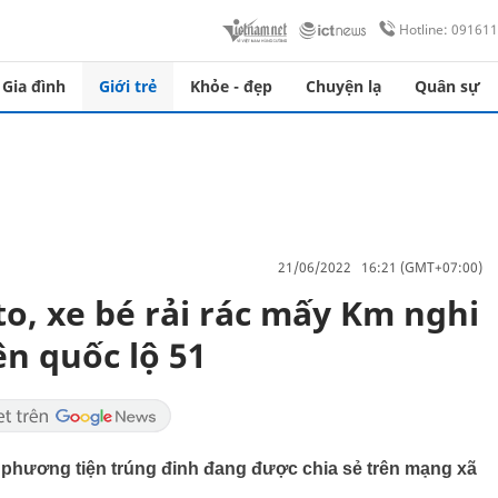
Hotline: 09161
Gia đình
Giới trẻ
Khỏe - đẹp
Chuyện lạ
Quân sự
21/06/2022 16:21 (GMT+07:00)
to, xe bé rải rác mấy Km nghi
ên quốc lộ 51
ác phương tiện trúng đinh đang được chia sẻ trên mạng xã