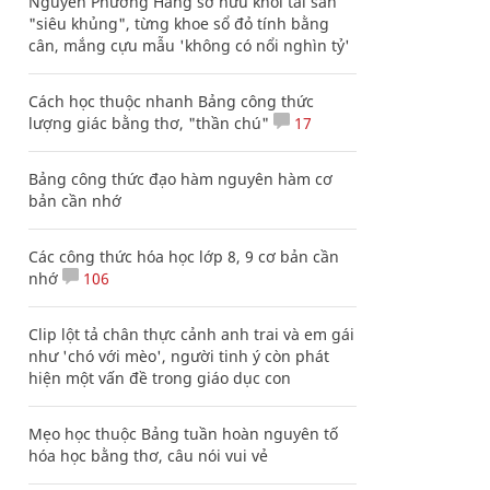
Nguyễn Phương Hằng sở hữu khối tài sản
"siêu khủng", từng khoe sổ đỏ tính bằng
cân, mắng cựu mẫu 'không có nổi nghìn tỷ'
Cách học thuộc nhanh Bảng công thức
lượng giác bằng thơ, "thần chú"
17
Bảng công thức đạo hàm nguyên hàm cơ
bản cần nhớ
Các công thức hóa học lớp 8, 9 cơ bản cần
nhớ
106
Clip lột tả chân thực cảnh anh trai và em gái
như 'chó với mèo', người tinh ý còn phát
hiện một vấn đề trong giáo dục con
Mẹo học thuộc Bảng tuần hoàn nguyên tố
hóa học bằng thơ, câu nói vui vẻ