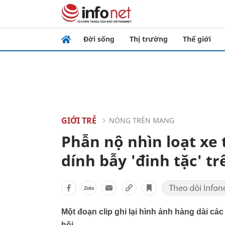
Đời sống
Thị trường
Thế giới
GIỚI TRẺ
NÓNG TRÊN MẠNG
Phẫn nộ nhìn loạt xe 
dính bẫy 'đinh tặc' tr
Một đoạn clip ghi lại hình ảnh hàng dài c
hội.