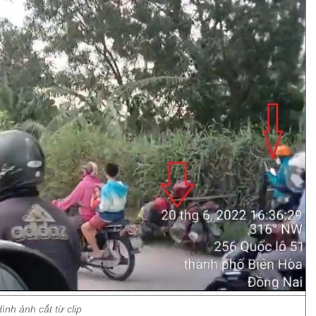
ình ảnh cắt từ clip