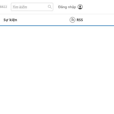
18822
Đăng nhập
Sự kiện
RSS