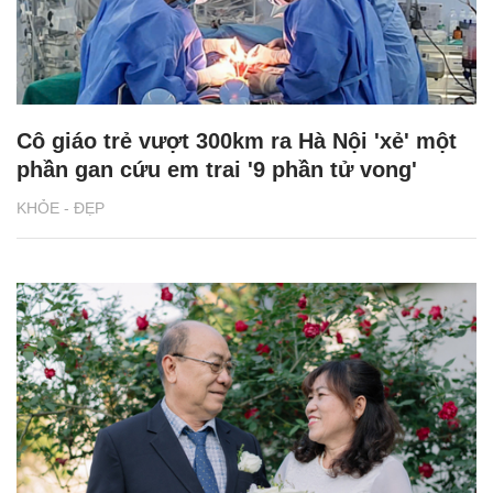
Cô giáo trẻ vượt 300km ra Hà Nội 'xẻ' một
phần gan cứu em trai '9 phần tử vong'
KHỎE - ĐẸP