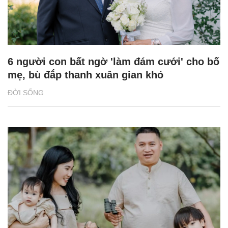
6 người con bất ngờ 'làm đám cưới' cho bố
mẹ, bù đắp thanh xuân gian khó
ĐỜI SỐNG