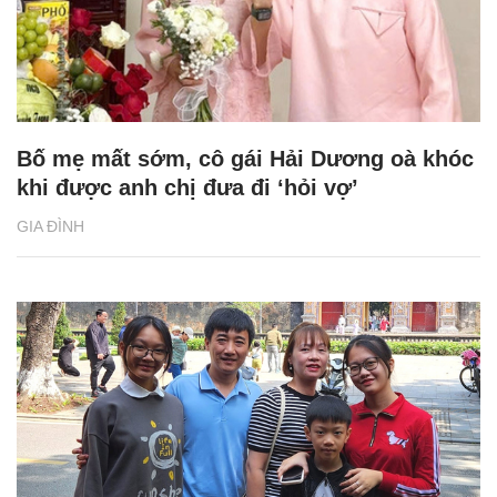
Bố mẹ mất sớm, cô gái Hải Dương oà khóc
khi được anh chị đưa đi ‘hỏi vợ’
GIA ĐÌNH