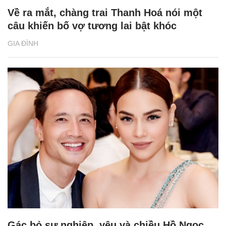
Về ra mắt, chàng trai Thanh Hoá nói một
câu khiến bố vợ tương lai bật khóc
GIA ĐÌNH
Gác bỏ sự nghiệp, yêu và chiều Hồ Ngọc