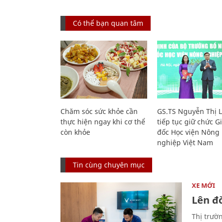
Có thể bạn quan tâm
Chăm sóc sức khỏe cần
GS.TS Nguyễn Thị 
thực hiện ngay khi cơ thể
tiếp tục giữ chức 
còn khỏe
đốc Học viện Nông
nghiệp Việt Nam
Tin cùng chuyên mục
XE MỚI
Lên đờ
Thị trườ