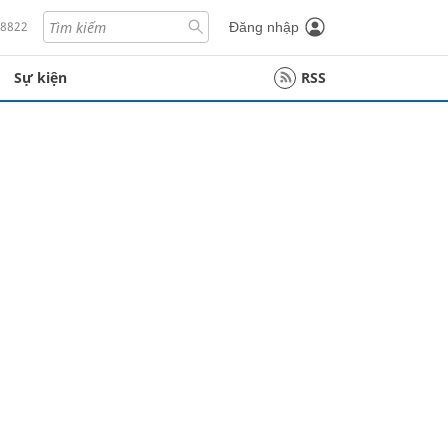
18822
Đăng nhập
Sự kiện
RSS