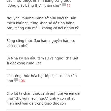
Cách học thuộc nhanh Bảng công thức
lượng giác bằng thơ, "thần chú"
17
Nguyễn Phương Hằng sở hữu khối tài sản
"siêu khủng", từng khoe sổ đỏ tính bằng
cân, mắng cựu mẫu 'không có nổi nghìn tỷ'
Bảng công thức đạo hàm nguyên hàm cơ
bản cần nhớ
Lý Nhã Kỳ lần đầu tâm sự về người cha Liệt
sĩ đặc công rừng Sác
Các công thức hóa học lớp 8, 9 cơ bản cần
nhớ
106
Clip lột tả chân thực cảnh anh trai và em gái
như 'chó với mèo', người tinh ý còn phát
hiện một vấn đề trong giáo dục con