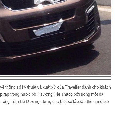
 về thông số kỹ thuật và xuất xứ của Traveller dành cho khách
p ráp trong nước bởi Trường Hải Thaco bởi trong một bài
 - ông Trần Bá Dương - từng cho biết sẽ lắp ráp thêm một số