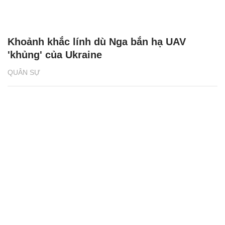
Khoảnh khắc lính dù Nga bắn hạ UAV
'khủng' của Ukraine
QUÂN SỰ