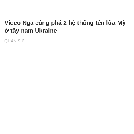
Video Nga công phá 2 hệ thống tên lửa Mỹ
ở tây nam Ukraine
QUÂN SỰ