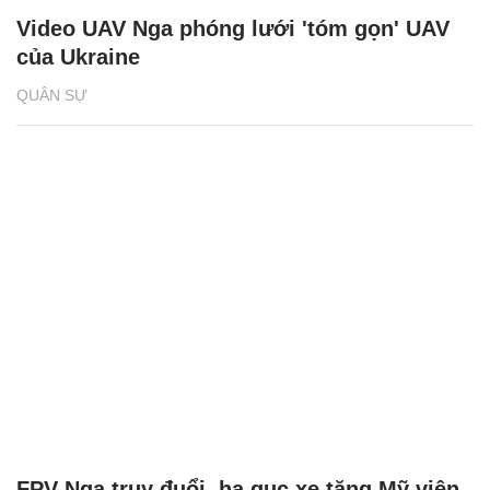
Video UAV Nga phóng lưới 'tóm gọn' UAV
của Ukraine
QUÂN SỰ
FPV Nga truy đuổi, hạ gục xe tăng Mỹ viện