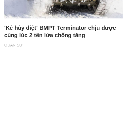
'Kẻ hủy diệt' BMPT Terminator chịu được
cùng lúc 2 tên lửa chống tăng
QUÂN SỰ