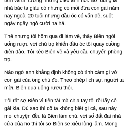
tâm và tin tưởng những điều anh nói. Bởi đúng là
nhà bác ta giàu có nhưng có mỗi đứa con gái năm
nay ngoài 20 tuổi nhưng đầu óc có vấn đề, suốt
ngày ngây ngô cười ha hả.
Thế nhưng tối hôm qua đi làm về, thấy Biên ngồi
uống rượu với chủ trọ khiến đầu óc tôi quay cuồng
điên đảo. Tôi kéo Biên về và yêu cầu chuyển phòng
trọ.
Nào ngờ anh khẳng định không có tình cảm gì với
con gái của ông chủ đó. Theo phép lịch sự, người ta
mời, Biên qua uống rượu thôi.
Tôi rất sợ Biên vì tiền tài mà chia tay tôi rồi lấy cô
gái kia. Dù sao thì cô ta không biết gì cả, sau này
mọi chuyện đều là Biên làm chủ, với số đất đai nhà
cửa của họ thì tôi sợ Biên sẽ xiêu lòng lắm. Mong