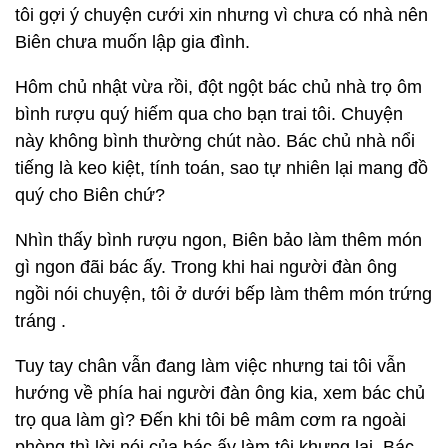
tôi gợi ý chuyện cưới xin nhưng vì chưa có nhà nên
Biên chưa muốn lập gia đình.
Hôm chủ nhật vừa rồi, đột ngột bác chủ nhà trọ ôm
bình rượu quý hiếm qua cho bạn trai tôi. Chuyện
này không bình thường chút nào. Bác chủ nhà nổi
tiếng là keo kiệt, tính toán, sao tự nhiên lại mang đồ
quý cho Biên chứ?
Nhìn thấy bình rượu ngon, Biên bảo làm thêm món
gì ngon đãi bác ấy. Trong khi hai người đàn ông
ngồi nói chuyện, tôi ở dưới bếp làm thêm món trứng
tráng .
Tuy tay chân vẫn đang làm việc nhưng tai tôi vẫn
hướng về phía hai người đàn ông kia, xem bác chủ
trọ qua làm gì? Đến khi tôi bê mâm cơm ra ngoài
phòng thì lời nói của bác ấy làm tôi khựng lại. Bác