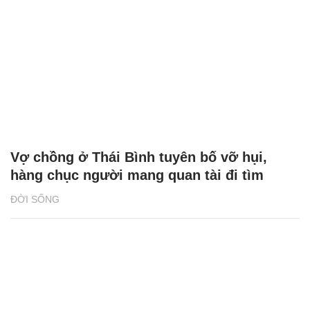
Vợ chồng ở Thái Bình tuyên bố vỡ hụi,
hàng chục người mang quan tài đi tìm
ĐỜI SỐNG