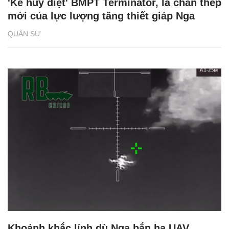
'Kẻ hủy diệt' BMPT Terminator, lá chắn thép
mới của lực lượng tăng thiết giáp Nga
QUÂN SỰ
Khoảnh khắc lính dù Nga bắn hạ UAV