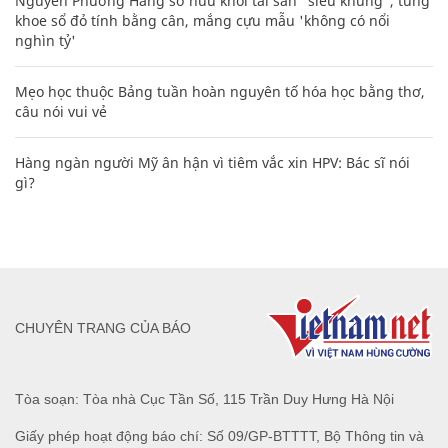
Nguyễn Phương Hằng sở hữu khối tài sản "siêu khủng", từng
khoe sổ đỏ tính bằng cân, mắng cựu mẫu 'không có nổi
nghìn tỷ'
Mẹo học thuộc Bảng tuần hoàn nguyên tố hóa học bằng thơ,
câu nói vui vẻ
Hàng ngàn người Mỹ ân hận vì tiêm vắc xin HPV: Bác sĩ nói
gì?
CHUYÊN TRANG CỦA BÁO
Tòa soạn: Tòa nhà Cục Tần Số, 115 Trần Duy Hưng Hà Nội
Giấy phép hoạt động báo chí: Số 09/GP-BTTTT, Bộ Thông tin và