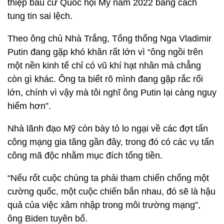
thiệp bầu cử Quốc hội Mỹ năm 2022 bằng cách
tung tin sai lệch.
Theo ông chủ Nhà Trắng, Tổng thống Nga Vladimir
Putin đang gặp khó khăn rất lớn vì “ông ngồi trên
một nền kinh tế chỉ có vũ khí hạt nhân mà chẳng
còn gì khác. Ông ta biết rõ mình đang gặp rắc rối
lớn, chính vì vậy mà tôi nghĩ ông Putin lại càng nguy
hiểm hơn”.
Nhà lãnh đạo Mỹ còn bày tỏ lo ngại về các đợt tấn
công mạng gia tăng gần đây, trong đó có các vụ tấn
công mã độc nhằm mục đích tống tiền.
“Nếu rốt cuộc chúng ta phải tham chiến chống một
cường quốc, một cuộc chiến bắn nhau, đó sẽ là hậu
quả của việc xâm nhập trong môi trường mạng”,
ông Biden tuyên bố.