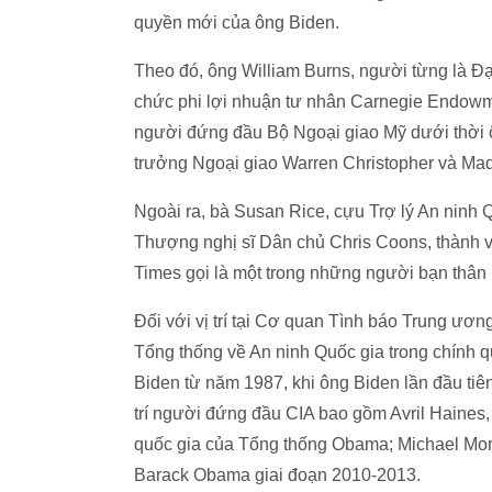
quyền mới của ông Biden.
Theo đó, ông William Burns, người từng là Đại
chức phi lợi nhuận tư nhân Carnegie Endowme
người đứng đầu Bộ Ngoại giao Mỹ dưới thời ô
trưởng Ngoại giao Warren Christopher và Mad
Ngoài ra, bà Susan Rice, cựu Trợ lý An ninh
Thượng nghị sĩ Dân chủ Chris Coons, thành 
Times gọi là một trong những người bạn thân n
Đối với vị trí tại Cơ quan Tình báo Trung ươn
Tổng thống về An ninh Quốc gia trong chính 
Biden từ năm 1987, khi ông Biden lần đầu tiê
trí người đứng đầu CIA bao gồm Avril Haines
quốc gia của Tổng thống Obama; Michael More
Barack Obama giai đoạn 2010-2013.