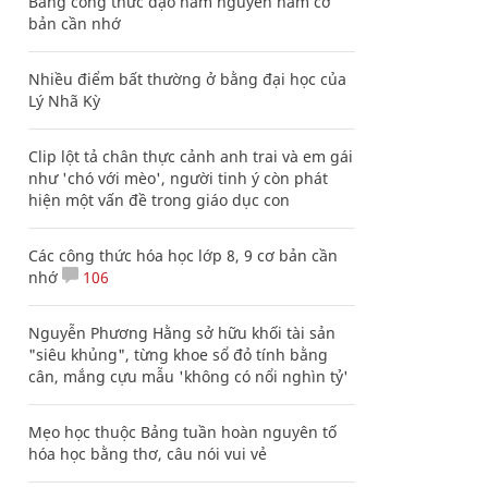
Bảng công thức đạo hàm nguyên hàm cơ
bản cần nhớ
Nhiều điểm bất thường ở bằng đại học của
Lý Nhã Kỳ
Clip lột tả chân thực cảnh anh trai và em gái
như 'chó với mèo', người tinh ý còn phát
hiện một vấn đề trong giáo dục con
Các công thức hóa học lớp 8, 9 cơ bản cần
nhớ
106
Nguyễn Phương Hằng sở hữu khối tài sản
"siêu khủng", từng khoe sổ đỏ tính bằng
cân, mắng cựu mẫu 'không có nổi nghìn tỷ'
Mẹo học thuộc Bảng tuần hoàn nguyên tố
hóa học bằng thơ, câu nói vui vẻ