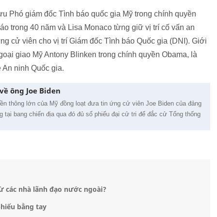
u Phó giám đốc Tình báo quốc gia Mỹ trong chính quyền
báo trong 40 năm và Lisa Monaco từng giữ vị trí cố vấn an
g cử viên cho vị trí Giám đốc Tình báo Quốc gia (DNI). Giới
goại giao Mỹ Antony Blinken trong chính quyền Obama, là
 An ninh Quốc gia.
về ông Joe Biden
yền thông lớn của Mỹ đồng loạt đưa tin ứng cử viên Joe Biden của đảng
 tại bang chiến địa qua đó đủ số phiếu đại cử tri để đắc cử Tổng thống
từ các nhà lãnh đạo nước ngoài?
hiếu bằng tay