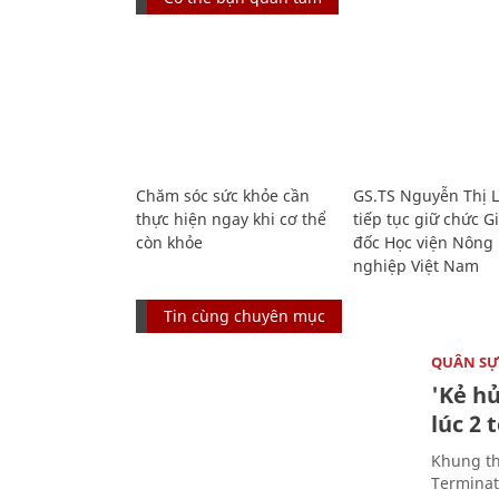
Chăm sóc sức khỏe cần
GS.TS Nguyễn Thị 
thực hiện ngay khi cơ thể
tiếp tục giữ chức 
còn khỏe
đốc Học viện Nông
nghiệp Việt Nam
Tin cùng chuyên mục
QUÂN S
'Kẻ h
lúc 2 
Khung th
Terminato