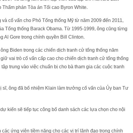
cho Thẩm phán Tòa án Tối cao Byron White.
g và cố vấn cho Phó Tổng thống Mỹ từ năm 2009 đến 2011,
 của Tổng thống Barack Obama. Từ 1995-1999, ông cũng từng
Al Gore trong chính quyền Bill Clinton.
 ông Biden trong các chiến dịch tranh cử tổng thống năm
iữ vai trò cố vấn cấp cao cho chiến dịch tranh cử tổng thống
 tập trung vào việc chuẩn bị cho bà tham gia các cuộc tranh
ị sĩ, ông đã bổ nhiệm Klain làm trưởng cố vấn của Ủy ban Tư
dự kiến sẽ tiếp tục công bố danh sách các lựa chọn cho nội
ác ứng viên tiềm năng cho các vị trí lãnh đạo trong chính