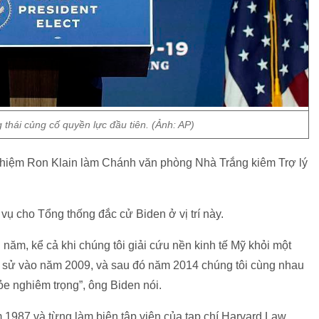
thái củng cố quyền lực đầu tiên. (Ảnh: AP)
nhiệm Ron Klain làm Chánh văn phòng Nhà Trắng kiêm Trợ lý
vụ cho Tổng thống đắc cử Biden ở vị trí này.
u năm, kể cả khi chúng tôi giải cứu nền kinh tế Mỹ khỏi một
ịch sử vào năm 2009, và sau đó năm 2014 chúng tôi cùng nhau
e nghiêm trọng”, ông Biden nói.
 1987 và từng làm biên tập viên của tạp chí Harvard Law