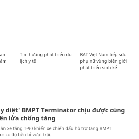
Lan
Tìm hướng phát triển du
BAT Việt Nam tiếp sức
Giám
lịch y tế
phụ nữ vùng biên giới
phát triển sinh kế
Ự
ủy diệt' BMPT Terminator chịu được cùng
tên lửa chống tăng
ân xe tăng T-90 khiến xe chiến đấu hỗ trợ tăng BMPT
r có độ bền bỉ vượt trội.