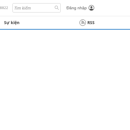
18822
Đăng nhập
Sự kiện
RSS