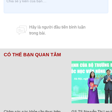
CÓ THỂ BẠN QUAN TÂM
Chăm sóc sức khỏe cần thực hiện
GS.TS Nguyễn Thị Lan ti