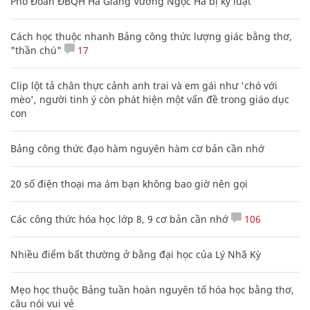
Phó Đoàn ĐBQH Hà Giang Vương Ngọc Hà bị kỷ luật
Cách học thuộc nhanh Bảng công thức lượng giác bằng thơ,
"thần chú"
17
Clip lột tả chân thực cảnh anh trai và em gái như 'chó với
mèo', người tinh ý còn phát hiện một vấn đề trong giáo dục
con
Bảng công thức đạo hàm nguyên hàm cơ bản cần nhớ
20 số điện thoại ma ám bạn không bao giờ nên gọi
Các công thức hóa học lớp 8, 9 cơ bản cần nhớ
106
Nhiều điểm bất thường ở bằng đại học của Lý Nhã Kỳ
Mẹo học thuộc Bảng tuần hoàn nguyên tố hóa học bằng thơ,
câu nói vui vẻ