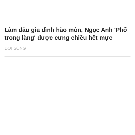
sốc khi clip phát tán khắp nơi
NÓNG TRÊN MẠNG
Cô gái miền Tây thành TikToker nổi tiếng,
góp tiền xây nhà báo hiếu mẹ cha