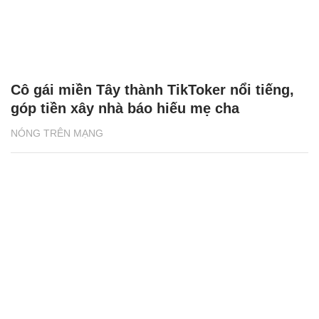
đường
NÓNG TRÊN MẠNG
Đi đổ xăng bị quay lén, cô gái Bình Dương