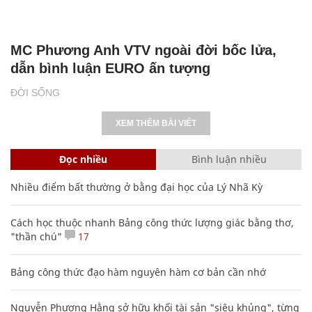
NÓNG TRÊN MẠNG
Làm dâu gia đình hào môn, Ngọc Anh 'Phố
trong làng' được cưng chiều hết mực
ĐỜI SỐNG