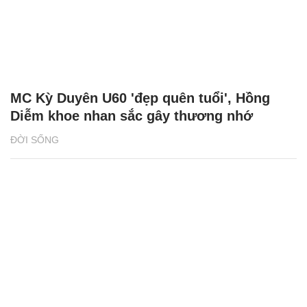
và chuyện 'cọc đi tìm trâu'
NÓNG TRÊN MẠNG
Chí Trung hạnh phúc bên bạn gái kém 18