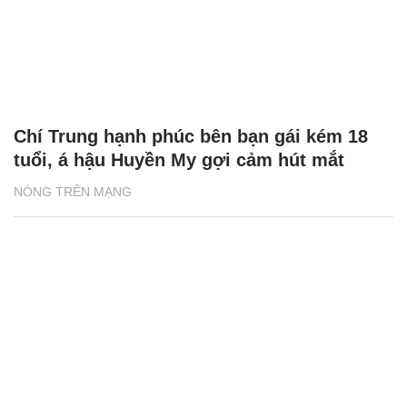
tham gia show hẹn hò tìm người yêu
NÓNG TRÊN MẠNG
Hoa hậu, á hậu Việt tham gia show hẹn hò