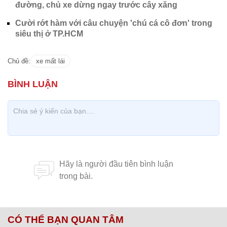
Ngoài ra, cộng đồng mạng cũng chia sẻ với thanh
niên đi xe máy đã thoát chết trong gang tấc:
"
Cậu thanh niên may mắn nhất Việt Nam đây rồi.
Sau quả đấy, xem lại camera chắc cậu rủn hết đến
giờ chưa hoàn hồn ấy chứ, kinh thật";
"May mà ô tô chỉ sượt qua chân, lệch lên đôi chục
centimet nữa thì không biết chuyện gì xảy ra. Hú