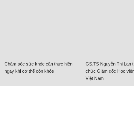
hồn";
"Có biển số ô tô dễ tìm ra ngay chủ nhân ấy mà.
Nhưng thoát nạn thế này may lắm rồi".
Lam Giang
Tài xế xe công nghệ ngồi thất thần 3 tiếng trước
cửa hàng điện thoại bất ngờ nhận được quà tặng
của chủ nhà
Hết hồn nhìn xe máy bốc cháy nghi ngút trên
đường, chủ xe dừng ngay trước cây xăng
Cười rớt hàm với câu chuyện 'chú cá cô đơn' trong
siêu thị ở TP.HCM
Chủ đề:
xe mất lái