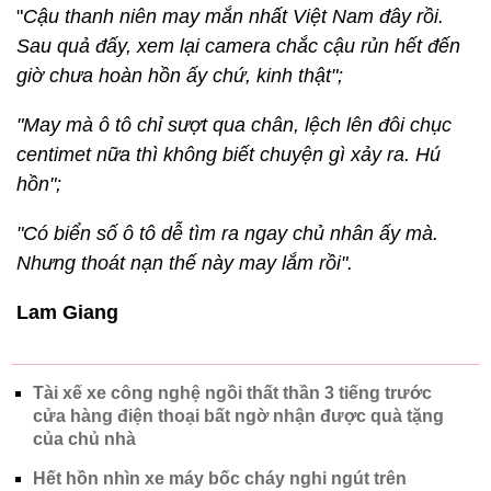
xong đi tiếp như chưa chuyện gì xảy ra";
"Đây chắc mải điện thoại chứ say rượu không ai
bình tĩnh lùi xe rồi tẩu thoát như vậy đâu";