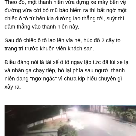
Theo đó, một thanh niên vừa dựng xe máy bên vệ
đường vừa cởi bỏ mũ bảo hiểm ra thì bất ngờ một
chiếc ô tô từ bên kia đường lao thẳng tới, suýt thì
đâm thẳng vào thanh niên này.
Sau đó chiếc ô tô lao lên vỉa hè, húc đổ 2 cây to
trang trí trước khuôn viên khách sạn.
Điều đáng nói là tài xế ô tô ngay lập tức đã lùi xe lại
và nhấn ga chạy tiếp, bỏ lại phía sau người thanh
niên đang "ngơ ngác" vì chưa kịp hiểu chuyện gì
xảy ra.