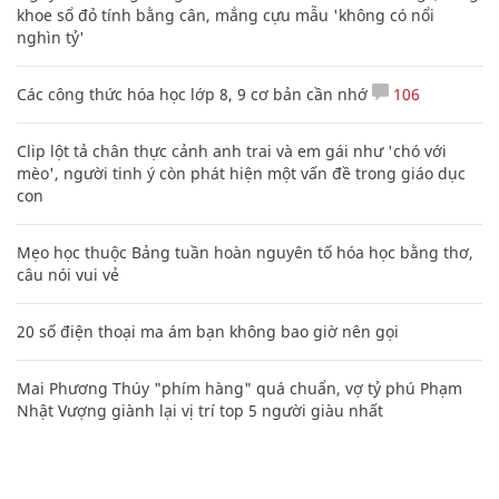
MC Phương Anh VTV ngoài đời bốc lửa,
dẫn bình luận EURO ấn tượng
ĐỜI SỐNG