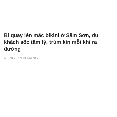
tuổi, á hậu Huyền My gợi cảm hút mắt
NÓNG TRÊN MẠNG
MC Kỳ Duyên U60 'đẹp quên tuổi', Hồng