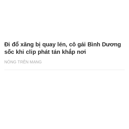
Diễm khoe nhan sắc gây thương nhớ
ĐỜI SỐNG
Bị quay lén mặc bikini ở Sầm Sơn, du
khách sốc tâm lý, trùm kín mỗi khi ra