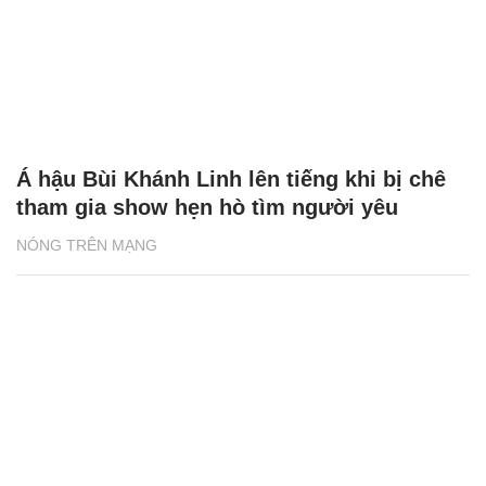
Chăm sóc sức khỏe cần thực hiện
GS.TS Nguyễn Thị Lan ti
ngay khi cơ thể còn khỏe
chức Giám đốc Học viện
Việt Nam