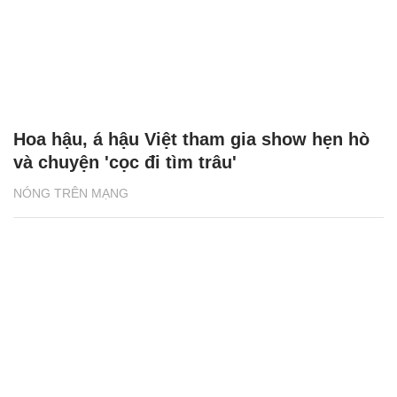
Hạnh phúc với hôn nhân lần 2, MC Vân
Hugo luôn chuẩn bị cho mọi cuộc chia ly
ĐỜI SỐNG
Á hậu Bùi Khánh Linh lên tiếng khi bị chê