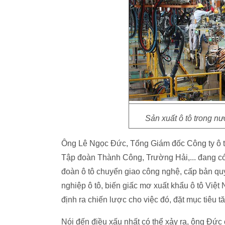
Sản xuất ô tô trong nư
Ông Lê Ngọc Đức, Tổng Giám đốc Công ty ô tô
Tập đoàn Thành Công, Trường Hải,... đang có 
đoàn ô tô chuyển giao công nghệ, cấp bản quy
nghiệp ô tô, biến giấc mơ xuất khẩu ô tô Vi
định ra chiến lược cho việc đó, đặt mục tiêu t
Nói đến điều xấu nhất có thể xảy ra, ông Đức