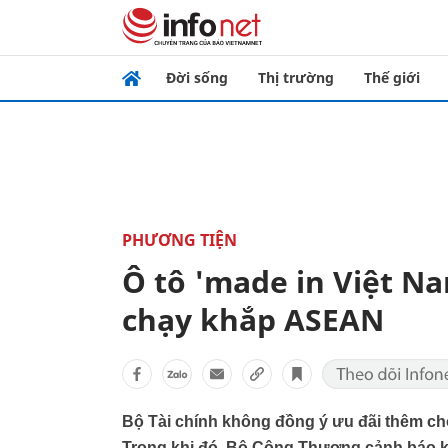
Đời sống
Thị trường
Thế giới
PHƯƠNG TIỆN
Ô tô 'made in Việt Na
chạy khắp ASEAN
Bộ Tài chính không đồng ý ưu đãi thêm cho 
Trong khi đó, Bộ Công Thương cảnh báo kh