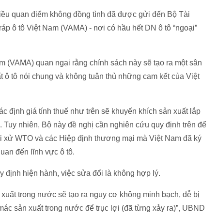
 nhiều quan điểm không đồng tình đã được gửi đến Bộ Tài
ráp ô tô Việt Nam (VAMA) - nơi có hầu hết DN ô tô “ngoại”
Nam (VAMA) quan ngại rằng chính sách này sẽ tạo ra một sân
t ô tô nói chung và không tuân thủ những cam kết của Việt
c định giá tính thuế như trên sẽ khuyến khích sản xuất lắp
ớc. Tuy nhiên, Bộ này đề nghị cần nghiên cứu quy định trên để
ối xử WTO và các Hiệp định thương mại mà Việt Nam đã ký
quan đến lĩnh vực ô tô.
 định hiện hành, việc sửa đổi là không hợp lý.
sản xuất trong nước sẽ tạo ra nguy cơ không minh bạch, dễ bị
ác sản xuất trong nước để trục lợi (đã từng xảy ra)”, UBND