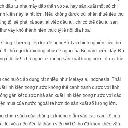
ạch đầu tư nhà máy dập thân vỏ xe, hay sản xuất một số chi
linh kiện này là rất lớn. Nếu không được trừ phần thuế tiêu thụ
ng tôi sẽ phải rà soát lại việc đầu tư, chỉ có thể đầu tư sản
. Như vậy khó thành hiện thực tỷ lệ nội địa hóa".
ộ Công Thương tiếp tục đề nghị Bộ Tài chính nghiên cứu, bổ
ô tô 9 chỗ ngồi trở xuống như đề nghị của Bộ này trước đây. Đó
hàng ô tô từ 9 chỗ ngồi trở xuống sản xuất trong nước được trừ
 các nước áp dụng rất nhiều như Malaysia, Indonesia, Thái
ất linh kiện trong nước không thể cạnh tranh được với linh
không gắn kết được nhà sản xuất linh kiện trong nước với các
h kiện mua của nước ngoài rẻ hơn do sản xuất số lượng lớn.
ng chính sách của chúng ta không giẫm vào các cam kết mà
c tôi vừa nêu đều là thành viên WTO, họ đã khôn khéo vận