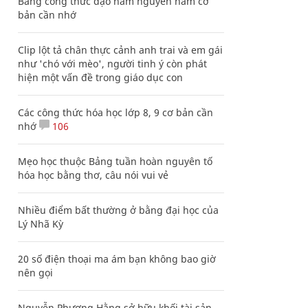
Bảng công thức đạo hàm nguyên hàm cơ
bản cần nhớ
Clip lột tả chân thực cảnh anh trai và em gái
như 'chó với mèo', người tinh ý còn phát
hiện một vấn đề trong giáo dục con
Các công thức hóa học lớp 8, 9 cơ bản cần
nhớ
106
Mẹo học thuộc Bảng tuần hoàn nguyên tố
hóa học bằng thơ, câu nói vui vẻ
Nhiều điểm bất thường ở bằng đại học của
Lý Nhã Kỳ
20 số điện thoại ma ám bạn không bao giờ
nên gọi
Nguyễn Phương Hằng sở hữu khối tài sản