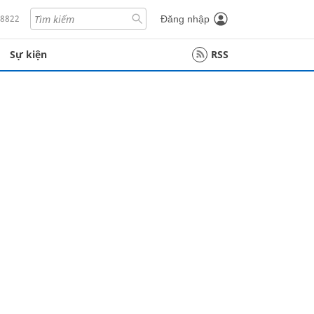
18822
Đăng nhập
Sự kiện
RSS