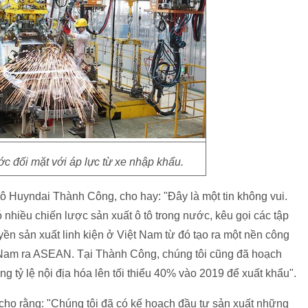
ớc đối mặt với áp lực từ xe nhập khẩu.
 Huyndai Thành Công, cho hay: "Đây là một tin không vui.
nhiều chiến lược sản xuất ô tô trong nước, kêu gọi các tập
ền sản xuất linh kiện ở Việt Nam từ đó tạo ra một nền công
ệt Nam ra ASEAN. Tại Thành Công, chúng tôi cũng đã hoạch
ăng tỷ lệ nội địa hóa lên tối thiểu 40% vào 2019 để xuất khẩu".
 cho rằng: "Chúng tôi đã có kế hoạch đầu tư sản xuất những