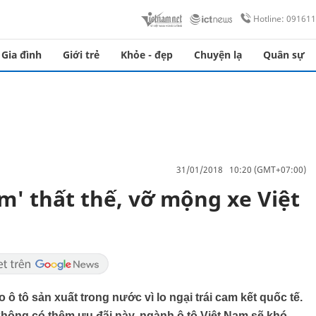
Hotline: 09161
Gia đình
Giới trẻ
Khỏe - đẹp
Chuyện lạ
Quân sự
31/01/2018 10:20 (GMT+07:00)
m' thất thế, vỡ mộng xe Việt
ô tô sản xuất trong nước vì lo ngại trái cam kết quốc tế.
ông có thêm ưu đãi này, ngành ô tô Việt Nam sẽ khó