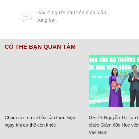
CÓ THỂ BẠN QUAN TÂM
Chăm sóc sức khỏe cần thực hiện
GS.TS Nguyễn Thị Lan ti
ngay khi cơ thể còn khỏe
chức Giám đốc Học viện
Việt Nam