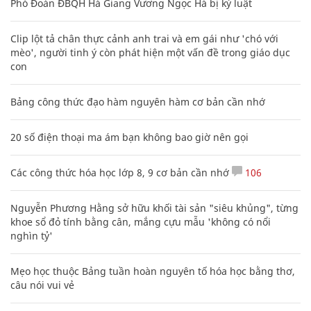
Phó Đoàn ĐBQH Hà Giang Vương Ngọc Hà bị kỷ luật
Clip lột tả chân thực cảnh anh trai và em gái như 'chó với
mèo', người tinh ý còn phát hiện một vấn đề trong giáo dục
con
Bảng công thức đạo hàm nguyên hàm cơ bản cần nhớ
20 số điện thoại ma ám bạn không bao giờ nên gọi
Các công thức hóa học lớp 8, 9 cơ bản cần nhớ
106
Nguyễn Phương Hằng sở hữu khối tài sản "siêu khủng", từng
khoe sổ đỏ tính bằng cân, mắng cựu mẫu 'không có nổi
nghìn tỷ'
Mẹo học thuộc Bảng tuần hoàn nguyên tố hóa học bằng thơ,
câu nói vui vẻ