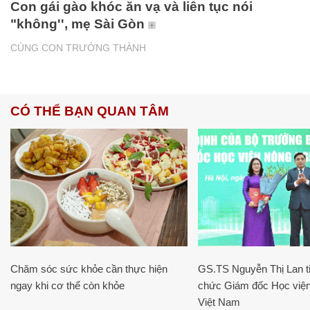
Con gái gào khóc ăn vạ và liên tục nói
"không'', mẹ Sài Gòn
CÙNG CON TRƯỞNG THÀNH
CÓ THỂ BẠN QUAN TÂM
Chăm sóc sức khỏe cần thực hiện
GS.TS Nguyễn Thị Lan ti
ngay khi cơ thể còn khỏe
chức Giám đốc Học viện
Việt Nam