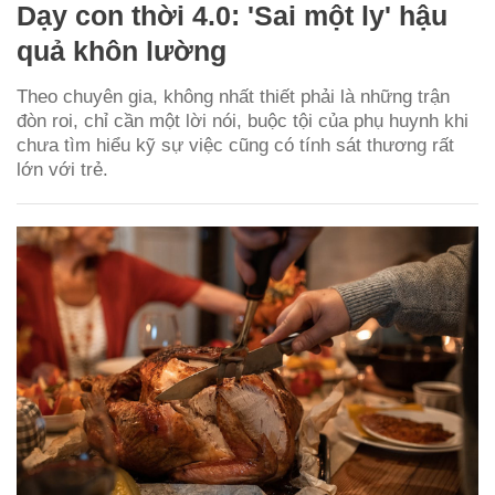
Dạy con thời 4.0: 'Sai một ly' hậu
quả khôn lường
Theo chuyên gia, không nhất thiết phải là những trận
đòn roi, chỉ cần một lời nói, buộc tội của phụ huynh khi
chưa tìm hiểu kỹ sự việc cũng có tính sát thương rất
lớn với trẻ.