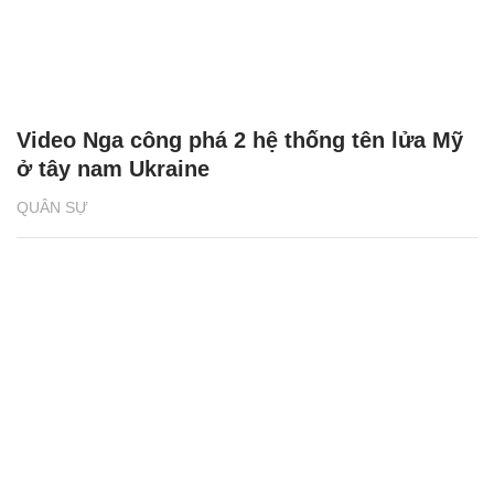
Video Nga công phá 2 hệ thống tên lửa Mỹ
ở tây nam Ukraine
QUÂN SỰ