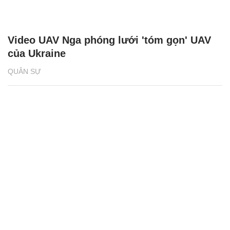
Video UAV Nga phóng lưới 'tóm gọn' UAV
của Ukraine
QUÂN SỰ