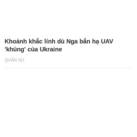
Khoảnh khắc lính dù Nga bắn hạ UAV
'khủng' của Ukraine
QUÂN SỰ