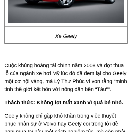
Xe Geely
Cuộc khủng hoảng tài chính năm 2008 và đợt thua
lỗ của ngành xe hơi Mỹ lúc đó đã đem lại cho Geely
một cơ hội vàng, mà Lý Thư Phúc ví von rằng “minh
tinh thế giới kết hôn với nông dân bên “Tàu”".
Thách thức: Không lọt mắt xanh vì quá bé nhỏ.
Geely không chỉ gặp khó khăn trong việc thuyết
phục nhân sự ở Volvo hay Geely coi trọng lời đề
nghị mua lại này một cách nghiêm túc, mà còn phải