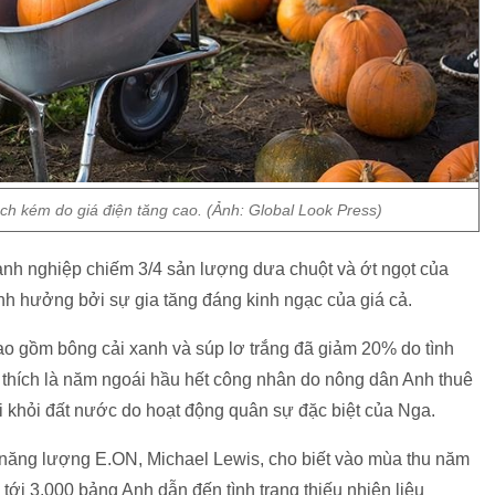
 kém do giá điện tăng cao. (Ảnh: Global Look Press)
doanh nghiệp chiếm 3/4 sản lượng dưa chuột và ớt ngọt của
nh hưởng bởi sự gia tăng đáng kinh ngạc của giá cả.
 bao gồm bông cải xanh và súp lơ trắng đã giảm 20% do tình
ải thích là năm ngoái hầu hết công nhân do nông dân Anh thuê
i khỏi đất nước do hoạt động quân sự đặc biệt của Nga.
 năng lượng E.ON, Michael Lewis, cho biết vào mùa thu năm
tới 3.000 bảng Anh dẫn đến tình trạng thiếu nhiên liệu