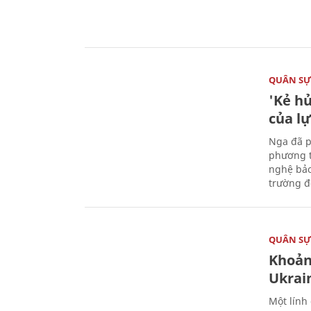
QUÂN S
'Kẻ h
của l
Nga đã p
phương t
nghệ bảo
trường đô
QUÂN S
Khoản
Ukrai
Một lính