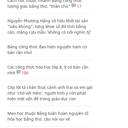
Cách học thuộc nhanh Bảng công thức
lượng giác bằng thơ, "thần chú"
17
Nguyễn Phương Hằng sở hữu khối tài sản
"siêu khủng", từng khoe sổ đỏ tính bằng
cân, mắng cựu mẫu 'không có nổi nghìn tỷ'
Bảng công thức đạo hàm nguyên hàm cơ
bản cần nhớ
Các công thức hóa học lớp 8, 9 cơ bản cần
nhớ
106
Clip lột tả chân thực cảnh anh trai và em gái
như 'chó với mèo', người tinh ý còn phát
hiện một vấn đề trong giáo dục con
Mẹo học thuộc Bảng tuần hoàn nguyên tố
hóa học bằng thơ, câu nói vui vẻ