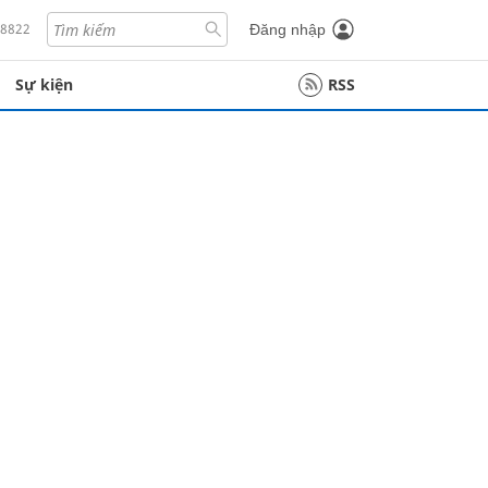
18822
Đăng nhập
Sự kiện
RSS