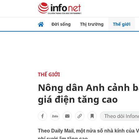
Đời sống
Thị trường
Thế giới
THẾ GIỚI
Nông dân Anh cảnh b
giá điện tăng cao
Theo Daily Mail, một nửa số nhà kính của 
phí sưởi ấm tăng cao.