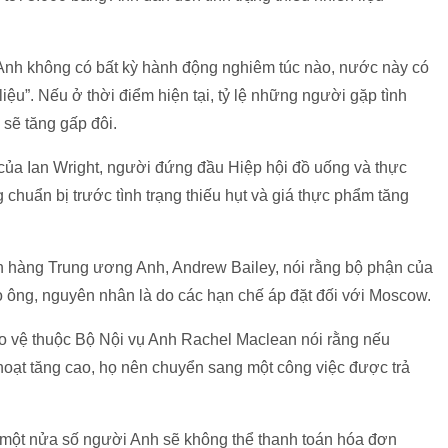
nh không có bất kỳ hành động nghiêm túc nào, nước này có
iệu”. Nếu ở thời điểm hiện tại, tỷ lệ những người gặp tình
 sẽ tăng gấp đôi.
của Ian Wright, người đứng đầu Hiệp hội đồ uống và thực
huẩn bị trước tình trạng thiếu hụt và giá thực phẩm tăng
n hàng Trung ương Anh, Andrew Bailey, nói rằng bộ phận của
eo ông, nguyên nhân là do các hạn chế áp đặt đối với Moscow.
ảo vệ thuộc Bộ Nội vụ Anh Rachel Maclean nói rằng nếu
hoạt tăng cao, họ nên chuyển sang một công việc được trả
n một nửa số người Anh sẽ không thể thanh toán hóa đơn