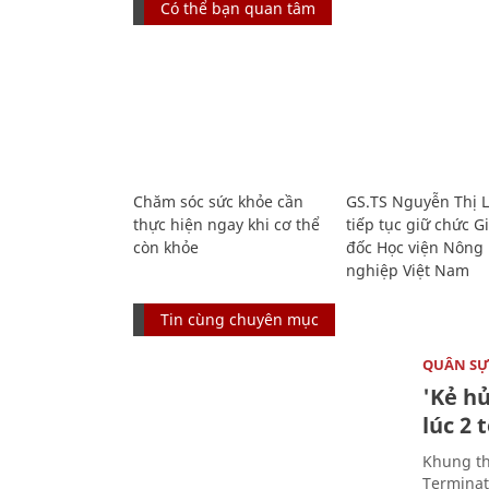
Có thể bạn quan tâm
Chăm sóc sức khỏe cần
GS.TS Nguyễn Thị 
thực hiện ngay khi cơ thể
tiếp tục giữ chức 
còn khỏe
đốc Học viện Nông
nghiệp Việt Nam
Tin cùng chuyên mục
QUÂN S
'Kẻ h
lúc 2 
Khung th
Terminato