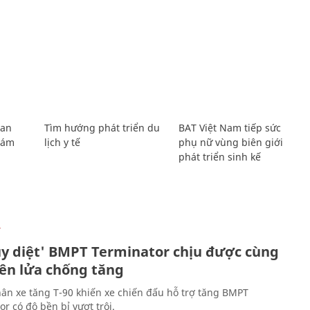
Lan
Tìm hướng phát triển du
BAT Việt Nam tiếp sức
Giám
lịch y tế
phụ nữ vùng biên giới
phát triển sinh kế
Ự
ủy diệt' BMPT Terminator chịu được cùng
tên lửa chống tăng
ân xe tăng T-90 khiến xe chiến đấu hỗ trợ tăng BMPT
r có độ bền bỉ vượt trội.