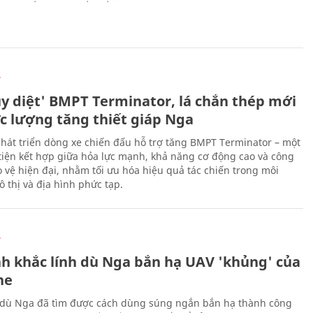
Ự
ủy diệt' BMPT Terminator, lá chắn thép mới
ực lượng tăng thiết giáp Nga
hát triển dòng xe chiến đấu hỗ trợ tăng BMPT Terminator – một
iện kết hợp giữa hỏa lực mạnh, khả năng cơ động cao và công
 vệ hiện đại, nhằm tối ưu hóa hiệu quả tác chiến trong môi
 thị và địa hình phức tạp.
Ự
h khắc lính dù Nga bắn hạ UAV 'khủng' của
ne
 dù Nga đã tìm được cách dùng súng ngắn bắn hạ thành công