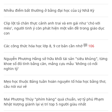
Nhiều điểm bất thường ở bằng đại học của Lý Nhã Kỳ
Clip lột tả chân thực cảnh anh trai và em gái như 'chó với
mèo', người tinh ý còn phát hiện một vấn đề trong giáo dục
con
Các công thức hóa học lớp 8, 9 cơ bản cần nhớ
106
Nguyễn Phương Hằng sở hữu khối tài sản "siêu khủng", từng
khoe sổ đỏ tính bằng cân, mắng cựu mẫu 'không có nổi
nghìn tỷ'
Mẹo học thuộc Bảng tuần hoàn nguyên tố hóa học bằng thơ,
câu nói vui vẻ
Mai Phương Thúy "phím hàng" quá chuẩn, vợ tỷ phú Phạm
Nhật Vượng giành lại vị trí top 5 người giàu nhất