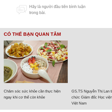
CÓ THỂ BẠN QUAN TÂM
Chăm sóc sức khỏe cần thực hiện
GS.TS Nguyễn Thị Lan ti
ngay khi cơ thể còn khỏe
chức Giám đốc Học viện
Việt Nam