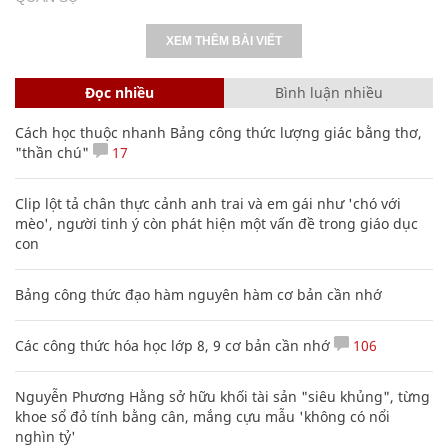
XEM THÊM BÀI VIẾT
Đọc nhiều
Bình luận nhiều
Cách học thuộc nhanh Bảng công thức lượng giác bằng thơ,
"thần chú"
17
Clip lột tả chân thực cảnh anh trai và em gái như 'chó với
mèo', người tinh ý còn phát hiện một vấn đề trong giáo dục
con
Bảng công thức đạo hàm nguyên hàm cơ bản cần nhớ
Các công thức hóa học lớp 8, 9 cơ bản cần nhớ
106
Nguyễn Phương Hằng sở hữu khối tài sản "siêu khủng", từng
khoe sổ đỏ tính bằng cân, mắng cựu mẫu 'không có nổi
nghìn tỷ'