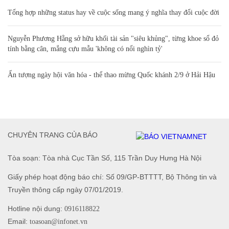
Tổng hợp những status hay về cuộc sống mang ý nghĩa thay đổi cuộc đời
Nguyễn Phương Hằng sở hữu khối tài sản "siêu khủng", từng khoe sổ đỏ
tính bằng cân, mắng cựu mẫu 'không có nổi nghìn tỷ'
Ấn tượng ngày hội văn hóa - thể thao mừng Quốc khánh 2/9 ở Hải Hậu
CHUYÊN TRANG CỦA BÁO
Tòa soạn: Tòa nhà Cục Tần Số, 115 Trần Duy Hưng Hà Nội
Giấy phép hoạt động báo chí: Số 09/GP-BTTTT, Bộ Thông tin và
Truyền thông cấp ngày 07/01/2019.
Hotline nội dung:
0916118822
Email:
toasoan@infonet.vn