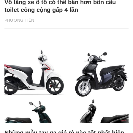
Vô lăng xe ô tô có thể bẩn hơn bồn cầu
toilet công cộng gấp 4 lần
PHƯƠNG TIỆN
Những mẫu tay ga giá rẻ nào tốt nhất hiện