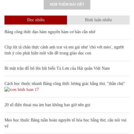
XEM THÊM BÀI VIẾT
Đọc nhiều
Bình luận nhiều
Bảng công thức đạo hàm nguyên hàm cơ bản cần nhớ
Clip lột tả chân thực cảnh anh trai và em gái như 'chó với mèo', người
tinh ý còn phát hiện một vấn đề trong giáo dục con
Bí mật trận đổ bộ lên bãi biển Tà Lơn của Hải quân Việt Nam
Cách học thuộc nhanh Bảng công thức lượng giác bằng thơ, "thần chú"
17
20 số điện thoại ma ám bạn không bao giờ nên gọi
Mẹo học thuộc Bảng tuần hoàn nguyên tố hóa học bằng thơ, câu nói vui
vẻ