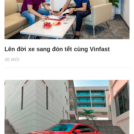
Lên đời xe sang đón tết cùng Vinfast
XE MỚI