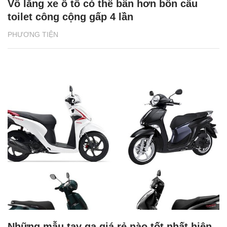
Vô lăng xe ô tô có thể bẩn hơn bồn cầu
toilet công cộng gấp 4 lần
PHƯƠNG TIỆN
Những mẫu tay ga giá rẻ nào tốt nhất hiện