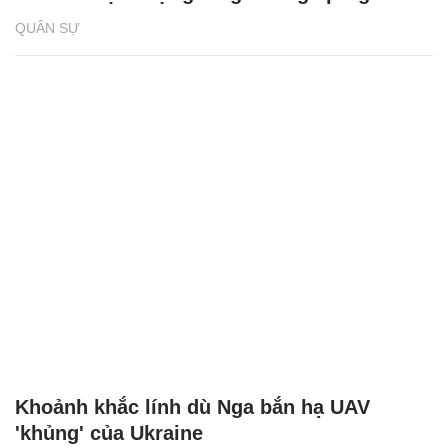
QUÂN SỰ
Khoảnh khắc lính dù Nga bắn hạ UAV
'khủng' của Ukraine