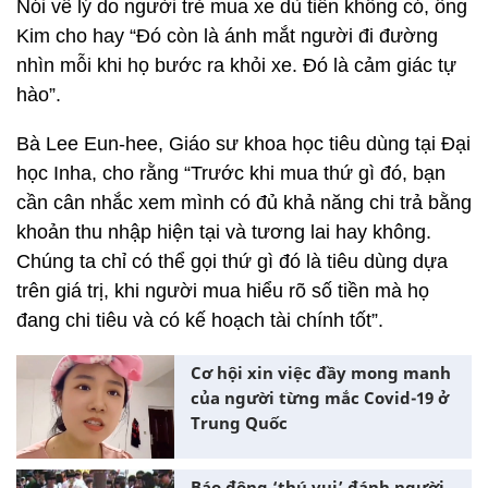
Nói về lý do người trẻ mua xe dù tiền không có, ông
Kim cho hay “Đó còn là ánh mắt người đi đường
nhìn mỗi khi họ bước ra khỏi xe. Đó là cảm giác tự
hào”.
Bà Lee Eun-hee, Giáo sư khoa học tiêu dùng tại Đại
học Inha, cho rằng “Trước khi mua thứ gì đó, bạn
cần cân nhắc xem mình có đủ khả năng chi trả bằng
khoản thu nhập hiện tại và tương lai hay không.
Chúng ta chỉ có thể gọi thứ gì đó là tiêu dùng dựa
trên giá trị, khi người mua hiểu rõ số tiền mà họ
đang chi tiêu và có kế hoạch tài chính tốt”.
Cơ hội xin việc đầy mong manh
của người từng mắc Covid-19 ở
Trung Quốc
Báo động ‘thú vui’ đánh người