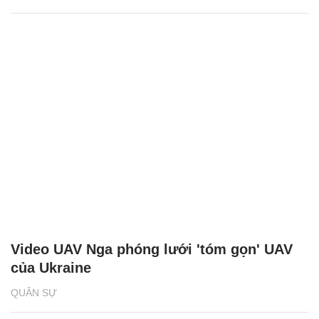
Video UAV Nga phóng lưới 'tóm gọn' UAV
của Ukraine
QUÂN SỰ