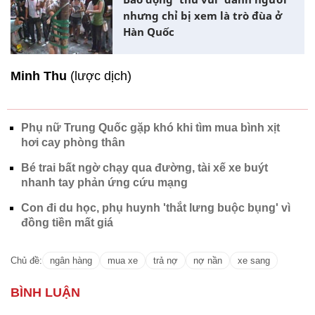
nhưng chỉ bị xem là trò đùa ở
Hàn Quốc
Minh Thu
(lược dịch)
Phụ nữ Trung Quốc gặp khó khi tìm mua bình xịt
hơi cay phòng thân
Bé trai bất ngờ chạy qua đường, tài xế xe buýt
nhanh tay phản ứng cứu mạng
Con đi du học, phụ huynh 'thắt lưng buộc bụng' vì
đồng tiền mất giá
Chủ đề:
ngân hàng
mua xe
trả nợ
nợ nần
xe sang