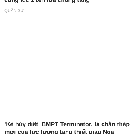
cùng lúc 2 tên lửa chống tăng
QUÂN SỰ
'Kẻ hủy diệt' BMPT Terminator, lá chắn thép
mới của lực lượng tăng thiết giáp Nga