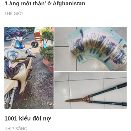
‘Làng một thận’ ở Afghanistan
THẾ GIỚI
1001 kiểu đòi nợ
NHỊP SỐNG