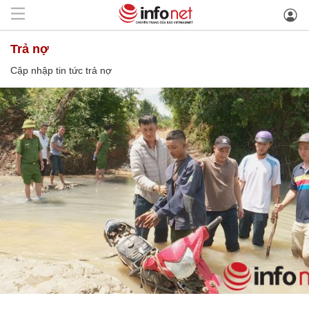
trả nợ
Cập nhập tin tức trả nợ